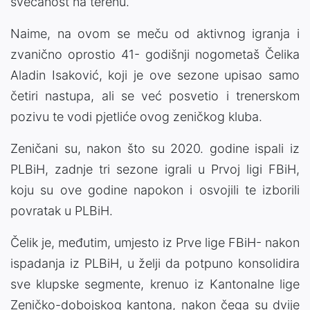
svečanost na terenu.
Naime, na ovom se meču od aktivnog igranja i
zvanično oprostio 41- godišnji nogometaš Čelika
Aladin Isaković, koji je ove sezone upisao samo
četiri nastupa, ali se već posvetio i trenerskom
pozivu te vodi pjetliće ovog zeničkog kluba.
Zeničani su, nakon što su 2020. godine ispali iz
PLBiH, zadnje tri sezone igrali u Prvoj ligi FBiH,
koju su ove godine napokon i osvojili te izborili
povratak u PLBiH.
Čelik je, međutim, umjesto iz Prve lige FBiH- nakon
ispadanja iz PLBiH, u želji da potpuno konsolidira
sve klupske segmente, krenuo iz Kantonalne lige
Zeničko-dobojskog kantona, nakon čega su dvije