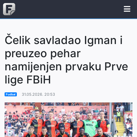
Čelik savladao Igman i
preuzeo pehar
namijenjen prvaku Prve
lige FBiH
31.05.2026. 20:53
Fudbal