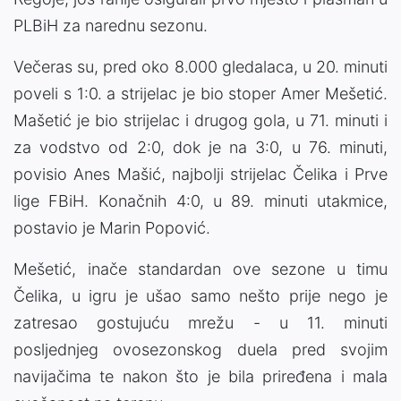
PLBiH za narednu sezonu.
Večeras su, pred oko 8.000 gledalaca, u 20. minuti
poveli s 1:0. a strijelac je bio stoper Amer Mešetić.
Mašetić je bio strijelac i drugog gola, u 71. minuti i
za vodstvo od 2:0, dok je na 3:0, u 76. minuti,
povisio Anes Mašić, najbolji strijelac Čelika i Prve
lige FBiH. Konačnih 4:0, u 89. minuti utakmice,
postavio je Marin Popović.
Mešetić, inače standardan ove sezone u timu
Čelika, u igru je ušao samo nešto prije nego je
zatresao gostujuću mrežu - u 11. minuti
posljednjeg ovosezonskog duela pred svojim
navijačima te nakon što je bila priređena i mala