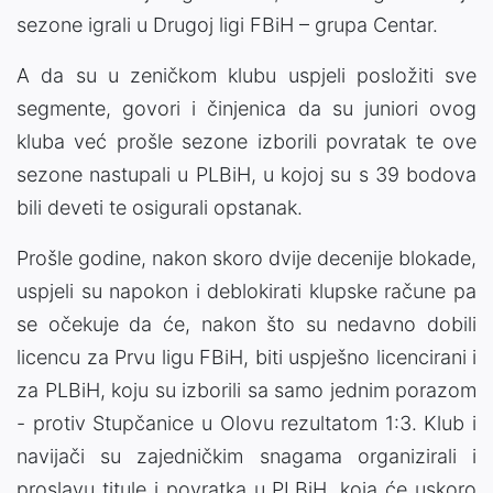
sezone igrali u Drugoj ligi FBiH – grupa Centar.
A da su u zeničkom klubu uspjeli posložiti sve
segmente, govori i činjenica da su juniori ovog
kluba već prošle sezone izborili povratak te ove
sezone nastupali u PLBiH, u kojoj su s 39 bodova
bili deveti te osigurali opstanak.
Prošle godine, nakon skoro dvije decenije blokade,
uspjeli su napokon i deblokirati klupske račune pa
se očekuje da će, nakon što su nedavno dobili
licencu za Prvu ligu FBiH, biti uspješno licencirani i
za PLBiH, koju su izborili sa samo jednim porazom
- protiv Stupčanice u Olovu rezultatom 1:3. Klub i
navijači su zajedničkim snagama organizirali i
proslavu titule i povratka u PLBiH, koja će uskoro