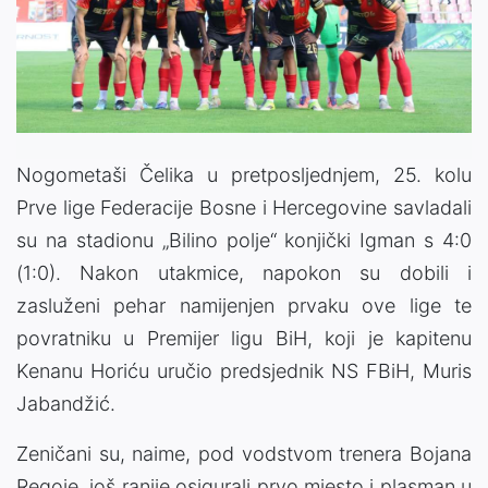
Nogometaši Čelika u pretposljednjem, 25. kolu
Prve lige Federacije Bosne i Hercegovine savladali
su na stadionu „Bilino polje“ konjički Igman s 4:0
(1:0). Nakon utakmice, napokon su dobili i
zasluženi pehar namijenjen prvaku ove lige te
povratniku u Premijer ligu BiH, koji je kapitenu
Kenanu Horiću uručio predsjednik NS FBiH, Muris
Jabandžić.
Zeničani su, naime, pod vodstvom trenera Bojana
Regoje, još ranije osigurali prvo mjesto i plasman u