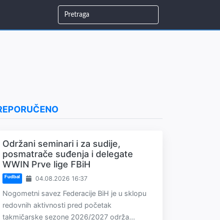
REPORUČENO
Održani seminari i za sudije,
posmatrače suđenja i delegate
WWIN Prve lige FBiH
Fudbal
04.08.2026 16:37
Nogometni savez Federacije BiH je u sklopu
redovnih aktivnosti pred početak
takmičarske sezone 2026/2027 održa...