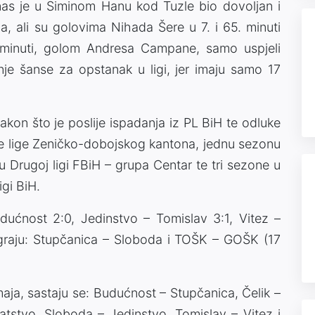
as je u Siminom Hanu kod Tuzle bio dovoljan i
a, ali su golovima Nihada Šere u 7. i 65. minuti
1. minuti, golom Andresa Campane, samo uspjeli
anje šanse za opstanak u ligi, jer imaju samo 17
akon što je poslije ispadanja iz PL BiH te odluke
e lige Zeničko-dobojskog kantona, jednu sezonu
 Drugoj ligi FBiH – grupa Centar te tri sezone u
igi BiH.
Budućnost 2:0, Jedinstvo – Tomislav 3:1, Vitez –
 igraju: Stupčanica – Sloboda i TOŠK – GOŠK (17
maja, sastaju se: Budućnost – Stupčanica, Čelik –
tstvo, Sloboda – Jedinstvo, Tomislav – Vitez i