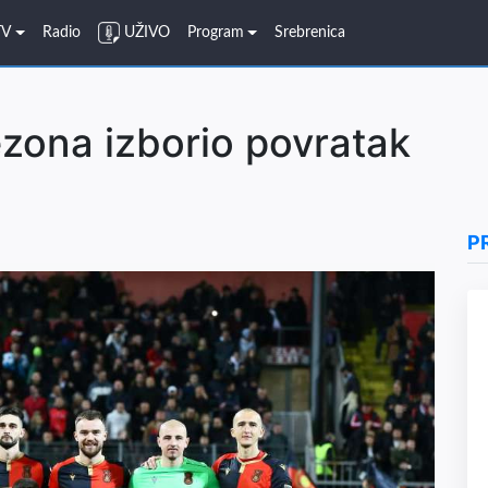
TV
Radio
UŽIVO
Program
Srebrenica
ezona izborio povratak
P