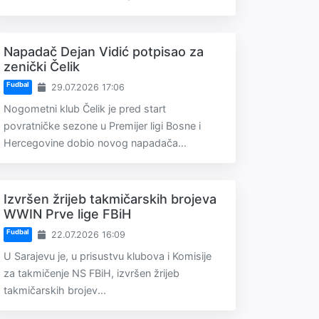
Napadač Dejan Vidić potpisao za
zenički Čelik
Fudbal
29.07.2026 17:06
Nogometni klub Čelik je pred start
povratničke sezone u Premijer ligi Bosne i
Hercegovine dobio novog napadača...
Izvršen žrijeb takmičarskih brojeva
WWIN Prve lige FBiH
Fudbal
22.07.2026 16:09
U Sarajevu je, u prisustvu klubova i Komisije
za takmičenje NS FBiH, izvršen žrijeb
takmičarskih brojev...