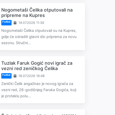
Nogometaši Čelika otputovali na
pripreme na Kupres
Fudbal
19.07.2026 11:39
Nogometaši Čelika otputovali su na Kupres,
gdje će odraditi glavni dio priprema za novu
sezonu. Stručni...
Tuzlak Faruk Gogić novi igrač za
vezni red zeničkog Čelika
Fudbal
18.07.2026 16:48
Zenički Čelik angažirao je novog igrača za
vezni red, 26-godišnjeg Faruka Gogića, koji
je proteklu polu...