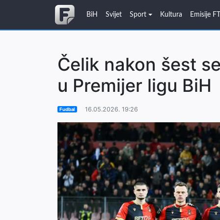
BiH
Svijet
Sport
Kultura
Emisije F
Čelik nakon šest s
u Premijer ligu BiH
16.05.2026. 19:26
Fudbal