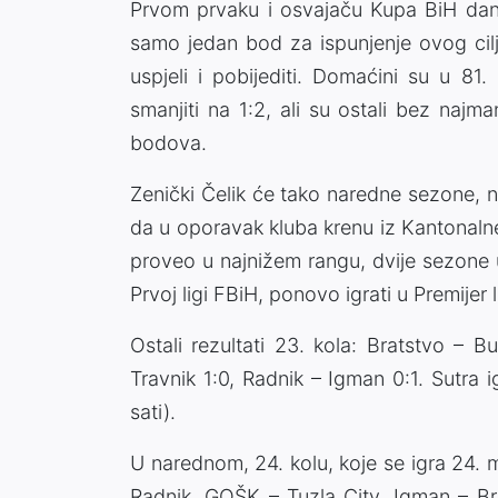
Prvom prvaku i osvajaču Kupa BiH dan
samo jedan bod za ispunjenje ovog cilj
uspjeli i pobijediti. Domaćini su u 8
smanjiti na 1:2, ali su ostali bez najm
bodova.
Zenički Čelik će tako naredne sezone, n
da u oporavak kluba krenu iz Kantonaln
proveo u najnižem rangu, dvije sezone u
Prvoj ligi FBiH, ponovo igrati u Premijer l
Ostali rezultati 23. kola: Bratstvo – 
Travnik 1:0, Radnik – Igman 0:1. Sutra
sati).
U narednom, 24. kolu, koje se igra 24. 
Radnik, GOŠK – Tuzla City, Igman – Bra