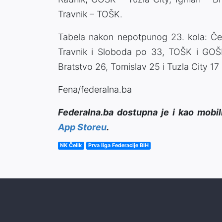
Travnik – TOŠK.
Tabela nakon nepotpunog 23. kola: Čel
Travnik i Sloboda po 33, TOŠK i GOŠ
Bratstvo 26, Tomislav 25 i Tuzla City 1
Fena/federalna.ba
Federalna.ba dostupna je i kao mobil
App Storeu
.
NK Čelik
Prva liga Federacije BiH