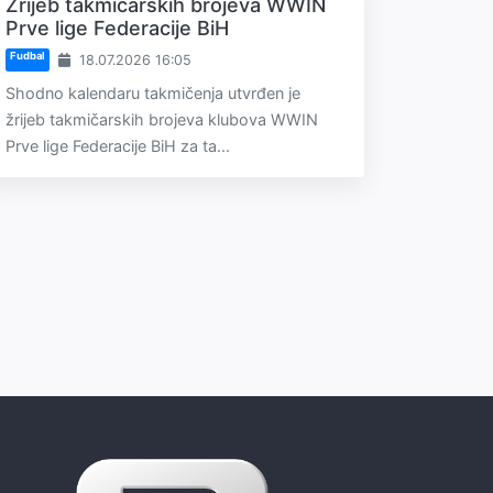
Žrijeb takmičarskih brojeva WWIN
Prve lige Federacije BiH
Fudbal
18.07.2026 16:05
Shodno kalendaru takmičenja utvrđen je
žrijeb takmičarskih brojeva klubova WWIN
Prve lige Federacije BiH za ta...