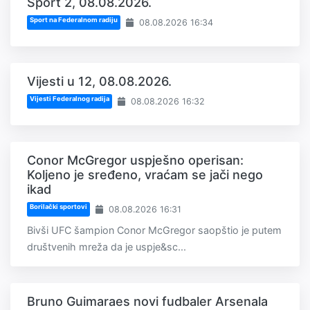
Sport 2, 08.08.2026.
Sport na Federalnom radiju
08.08.2026 16:34
Vijesti u 12, 08.08.2026.
Vijesti Federalnog radija
08.08.2026 16:32
Conor McGregor uspješno operisan:
Koljeno je sređeno, vraćam se jači nego
ikad
Borilački sportovi
08.08.2026 16:31
Bivši UFC šampion Conor McGregor saopštio je putem
društvenih mreža da je uspje&sc...
Bruno Guimaraes novi fudbaler Arsenala