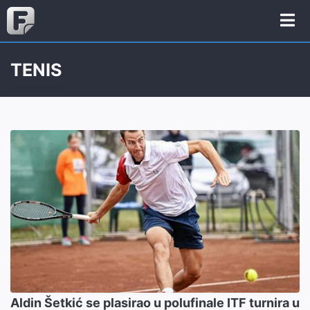
TENIS
Aldin Šetkić se plasirao u polufinale ITF turnira u