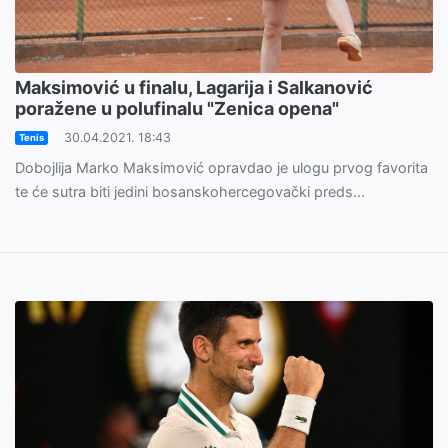
Maksimović u finalu, Lagarija i Salkanović
poražene u polufinalu "Zenica opena"
30.04.2021. 18:43
Tenis
Dobojlija Marko Maksimović opravdao je ulogu prvog favorita
te će sutra biti jedini bosanskohercegovački preds...