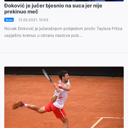
Đoković je jučer bjesnio na suca jer nije
prekinuo meč
12.05.2021. 10:53
Tenis
Novak Đoković je jučerašnjom pobjedom protiv Taylora Fritza
uspješno krenuo u obranu naslova pob...