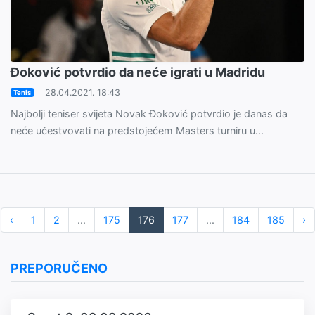
Đoković potvrdio da neće igrati u Madridu
28.04.2021. 18:43
Tenis
Najbolji teniser svijeta Novak Đoković potvrdio je danas da
neće učestvovati na predstojećem Masters turniru u...
‹
1
2
...
175
176
177
...
184
185
›
PREPORUČENO