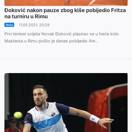
Đoković nakon pauze zbog kiše pobijedio Fritza
na turniru u Rimu
11.05.2021. 20:29
Tenis
Prvi teniser svijeta Novak Đoković plasirao se u treće kolo
Mastersa u Rimu pošto je danas pobijedio Am...