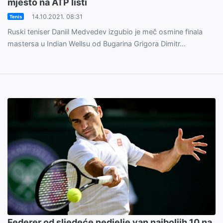
mjesto na ATP listi
14.10.2021. 08:31
Tenis
Ruski teniser Daniil Medvedev izgubio je meč osmine finala
mastersa u Indian Wellsu od Bugarina Grigora Dimitr...
Federer od sljedeće nedjelje van najboljih 10 na