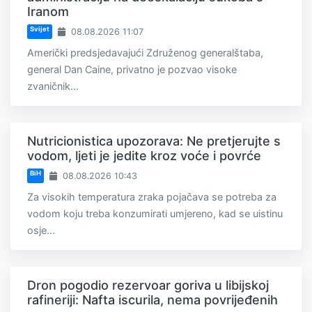
Iranom
Svijet
08.08.2026 11:07
Američki predsjedavajući Združenog generalštaba,
general Dan Caine, privatno je pozvao visoke
zvaničnik...
Nutricionistica upozorava: Ne pretjerujte s
vodom, ljeti je jedite kroz voće i povrće
BiH
08.08.2026 10:43
Za visokih temperatura zraka pojačava se potreba za
vodom koju treba konzumirati umjereno, kad se uistinu
osje...
Dron pogodio rezervoar goriva u libijskoj
rafineriji: Nafta iscurila, nema povrijeđenih