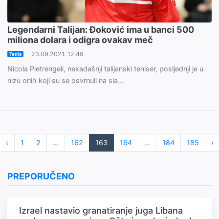
Legendarni Talijan: Đoković ima u banci 500
miliona dolara i odigra ovakav meč
23.09.2021. 12:49
Tenis
Nicola Pietrengeli, nekadašnji talijanski teniser, posljednji je u
nizu onih koji su se osvrnuli na sla...
‹
1
2
...
162
163
164
...
184
185
›
PREPORUČENO
Izrael nastavio granatiranje juga Libana