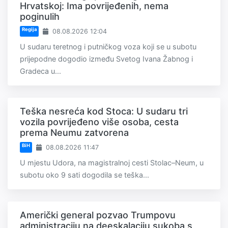
Hrvatskoj: Ima povrijeđenih, nema
poginulih
Regija
08.08.2026 12:04
U sudaru teretnog i putničkog voza koji se u subotu
prijepodne dogodio između Svetog Ivana Žabnog i
Gradeca u...
Teška nesreća kod Stoca: U sudaru tri
vozila povrijeđeno više osoba, cesta
prema Neumu zatvorena
BiH
08.08.2026 11:47
U mjestu Udora, na magistralnoj cesti Stolac–Neum, u
subotu oko 9 sati dogodila se teška...
Američki general pozvao Trumpovu
administraciju na deeskalaciju sukoba s