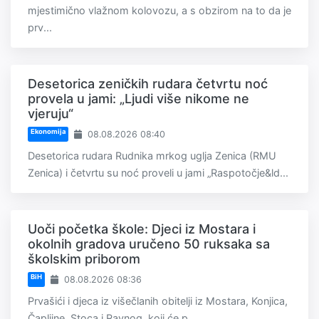
mjestimično vlažnom kolovozu, a s obzirom na to da je
prv...
Desetorica zeničkih rudara četvrtu noć
provela u jami: „Ljudi više nikome ne
vjeruju“
Ekonomija
08.08.2026 08:40
Desetorica rudara Rudnika mrkog uglja Zenica (RMU
Zenica) i četvrtu su noć proveli u jami „Raspotočje&ld...
Uoči početka škole: Djeci iz Mostara i
okolnih gradova uručeno 50 ruksaka sa
školskim priborom
BiH
08.08.2026 08:36
Prvašići i djeca iz višečlanih obitelji iz Mostara, Konjica,
Čapljine, Stoca i Ravnog, koji će p...