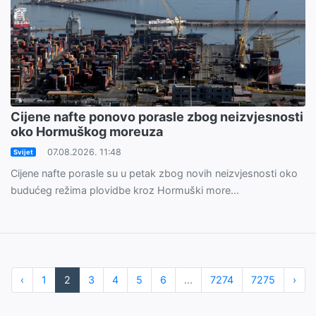
Cijene nafte ponovo porasle zbog neizvjesnosti
oko Hormuškog moreuza
07.08.2026. 11:48
Svijet
Cijene nafte porasle su u petak zbog novih neizvjesnosti oko
budućeg režima plovidbe kroz Hormuški more...
‹
1
2
3
4
5
6
...
7274
7275
›