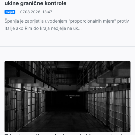
ukine granične kontrole
07.08.2026. 13:47
Svijet
Španija je zaprijetila uvođenjem "proporcionalnih mjera" protiv
Italije ako Rim do kraja nedjelje ne uk...