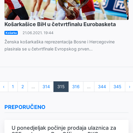
Košarkašice BiH u četvrtfinalu Eurobasketa
21.06.2021. 19:44
Košarka
Ženska košarkaška reprezentacija Bosne i Hercegovine
plasirala se u četvrtfinale Evropskog prven...
‹
1
2
...
314
315
316
...
344
345
›
PREPORUČENO
U ponedjeljak počinje prodaja ulaznica za