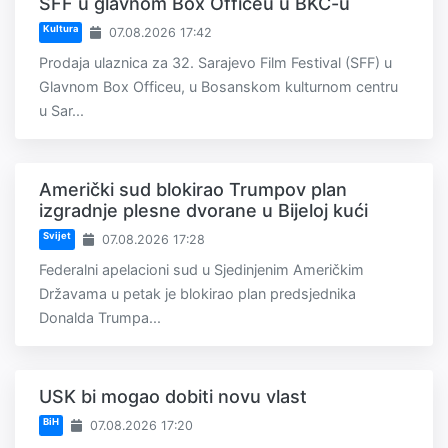
SFF u glavnom Box Officeu u BKC-u
Kultura
07.08.2026 17:42
Prodaja ulaznica za 32. Sarajevo Film Festival (SFF) u
Glavnom Box Officeu, u Bosanskom kulturnom centru
u Sar...
Američki sud blokirao Trumpov plan
izgradnje plesne dvorane u Bijeloj kući
Svijet
07.08.2026 17:28
Federalni apelacioni sud u Sjedinjenim Američkim
Državama u petak je blokirao plan predsjednika
Donalda Trumpa...
USK bi mogao dobiti novu vlast
BiH
07.08.2026 17:20