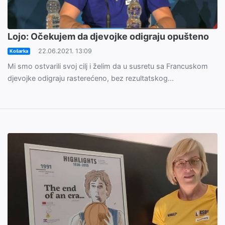
Lojo: Očekujem da djevojke odigraju opušteno
22.06.2021. 13:09
Košarka
Mi smo ostvarili svoj cilj i želim da u susretu sa Francuskom
djevojke odigraju rasterećeno, bez rezultatskog...