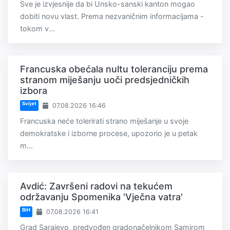
Sve je izvjesnije da bi Unsko-sanski kanton mogao
dobiti novu vlast. Prema nezvaničnim informacijama -
tokom v...
Francuska obećala nultu toleranciju prema
stranom miješanju uoči predsjedničkih
izbora
Svijet
07.08.2026 16:46
Francuska neće tolerirati strano miješanje u svoje
demokratske i izborne procese, upozorio je u petak
m...
Avdić: Završeni radovi na tekućem
održavanju Spomenika 'Vječna vatra'
BiH
07.08.2026 16:41
Grad Sarajevo, predvođen gradonačelnikom Samirom