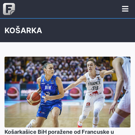
KOŠARKA
Košarkašice BiH poražene od Francuske u