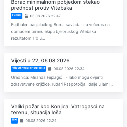
Borac minimalnom pobjedom stekao
prednost protiv Vitebska
Fudbal
06.08.2026 22:47
Fudbaleri banjalučkog Borca savladali su večeras na
domaćem terenu ekipu bjeloruskog Vitebska
rezultatom 1:0 u...
Vijesti u 22, 06.08.2026
Vijesti Federalnog radija
06.08.2026 22:34
Urednica: Miranda Fejzagić - Iako mogu ovjeriti
zdravstvene knjižice, rudari Raspotočja i dalje u jami...
Veliki požar kod Konjica: Vatrogasci na
terenu, situacija loša
BiH
06.08.2026 22:24