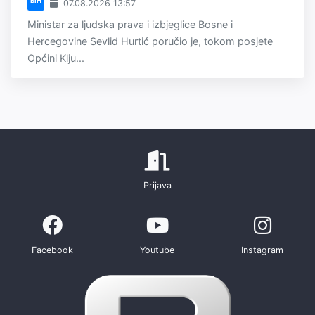
BiH
07.08.2026 13:57
Ministar za ljudska prava i izbjeglice Bosne i
Hercegovine Sevlid Hurtić poručio je, tokom posjete
Općini Klju...
Prijava
Facebook
Youtube
Instagram