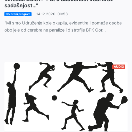
sadašnjost…”
14.12.2020. 09:53
Otvoreni program
"Mi smo Udruženje koje okuplja, evidentira i pomaže osobe
oboljele od cerebralne paralize i distrofije BPK Gor...
AUDIO