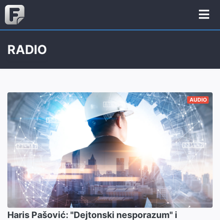
RADIO
AUDIO
Haris Pašović: "Dejtonski nesporazum" i