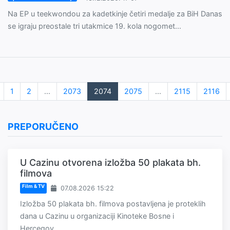
Na EP u teekwondou za kadetkinje četiri medalje za BiH Danas
se igraju preostale tri utakmice 19. kola nogomet...
1
2
...
2073
2074
2075
...
2115
2116
PREPORUČENO
U Cazinu otvorena izložba 50 plakata bh.
filmova
Film & TV
07.08.2026 15:22
Izložba 50 plakata bh. filmova postavljena je proteklih
dana u Cazinu u organizaciji Kinoteke Bosne i
Hercegov...