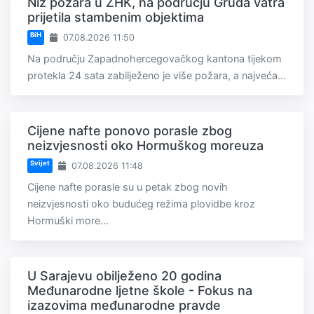
Niz požara u ZHK, na području Gruda vatra
prijetila stambenim objektima
BiH
07.08.2026 11:50
Na području Zapadnohercegovačkog kantona tijekom
protekla 24 sata zabilježeno je više požara, a najveća...
Cijene nafte ponovo porasle zbog
neizvjesnosti oko Hormuškog moreuza
Svijet
07.08.2026 11:48
Cijene nafte porasle su u petak zbog novih
neizvjesnosti oko budućeg režima plovidbe kroz
Hormuški more...
U Sarajevu obilježeno 20 godina
Međunarodne ljetne škole - Fokus na
izazovima međunarodne pravde