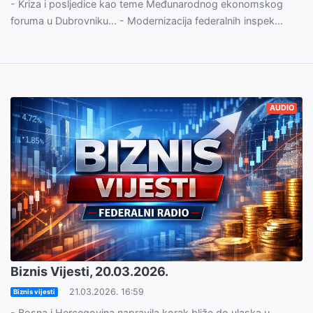
- Kriza i posljedice kao teme Međunarodnog ekonomskog
foruma u Dubrovniku... - Modernizacija federalnih inspek...
AUDIO
Biznis Vijesti, 20.03.2026.
21.03.2026. 16:59
Biznis vijesti
- Bosna i Hercegovina napravila korak bliže do ulaska u