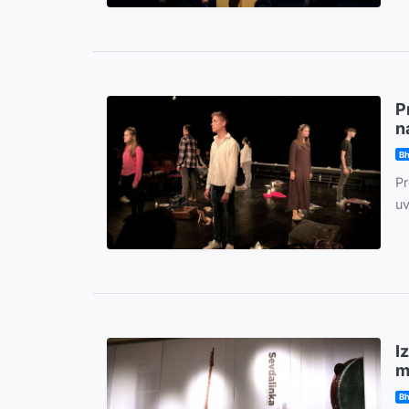
P
n
Bh
Pr
uv
I
m
Bh