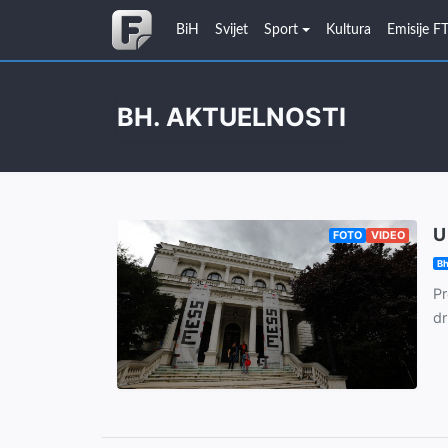
BiH
Svijet
Sport
Kultura
Emisije F
BH. AKTUELNOSTI
U
FOTO
VIDEO
Bh
Pr
dr