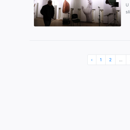
U 
sl
‹
1
2
...