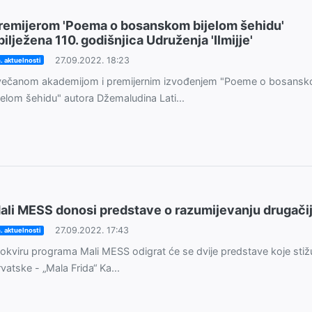
remijerom 'Poema o bosanskom bijelom šehidu'
bilježena 110. godišnjica Udruženja 'Ilmijje'
27.09.2022. 18:23
. aktuelnosti
večanom akademijom i premijernim izvođenjem "Poeme o bosans
jelom šehidu" autora Džemaludina Lati...
ali MESS donosi predstave o razumijevanju drugačij
27.09.2022. 17:43
. aktuelnosti
okviru programa Mali MESS odigrat će se dvije predstave koje stižu
vatske - „Mala Frida“ Ka...