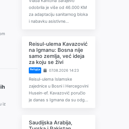
Vlada Kantona Sarajevo
odobrila je više od 46.000 KM
za adaptaciju sanitarnog bloka
i nabavku asistivne...
kom
Reisul-ulema Kavazović
na Igmanu: Bosna nije
samo zemlja, već ideja
za koju se živi
Religija
07.08.2026 14:23
Reisul-ulema Islamske
zajednice u Bosni i Hercegovini
ih
Husein-ef. Kavazović poručio
je danas s Igmana da su odg...
 iz
Saudijska Arabija,
Turska i Pakistan