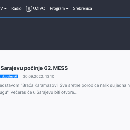
TV
Radio
UŽIVO
Program
Srebrenica
 Sarajevu počinje 62. MESS
30.09.2022. 13:10
. aktuelnosti
edstavom "Braća Karamazovi: Sve sretne porodice nalik su jedna n
ugu", večeras će u Sarajevu biti otvore...