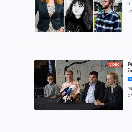
Re
sv
P
VIDEO
č
Bh
Na
bi