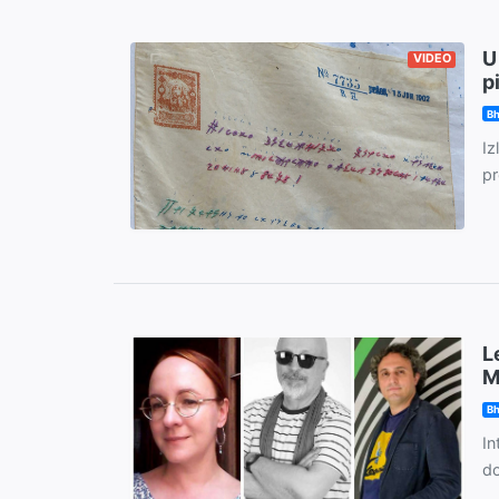
U
VIDEO
p
Bh
Iz
pr
L
M
Bh
In
do