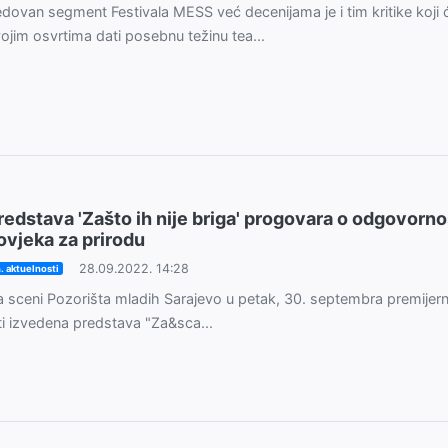
dovan segment Festivala MESS već decenijama je i tim kritike koji 
ojim osvrtima dati posebnu težinu tea...
redstava 'Zašto ih nije briga' progovara o odgovorno
ovjeka za prirodu
28.09.2022. 14:28
. aktuelnosti
 sceni Pozorišta mladih Sarajevo u petak, 30. septembra premijer
ti izvedena predstava "Za&sca...