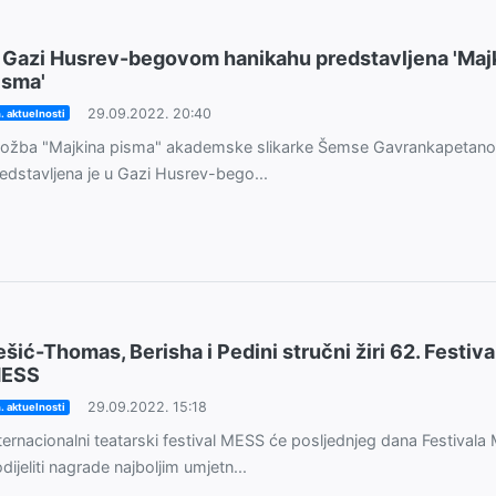
 Gazi Husrev-begovom hanikahu predstavljena 'Maj
isma'
29.09.2022. 20:40
. aktuelnosti
ložba "Majkina pisma" akademske slikarke Šemse Gavrankapetano
edstavljena je u Gazi Husrev-bego...
ešić-Thomas, Berisha i Pedini stručni žiri 62. Festiva
ESS
29.09.2022. 15:18
. aktuelnosti
ternacionalni teatarski festival MESS će posljednjeg dana Festival
dijeliti nagrade najboljim umjetn...