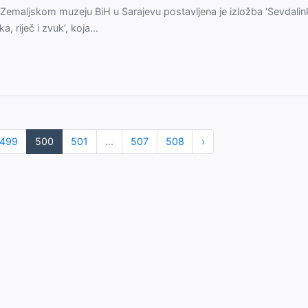
Zemaljskom muzeju BiH u Sarajevu postavljena je izložba ‘Sevdalin
ika, riječ i zvuk’, koja...
499
500
501
...
507
508
›