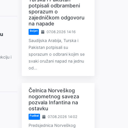
potpisali odbrambeni
sporazum o
zajedničkom odgovoru
na napade
Svijet
07.08.2026 14:16
 u
Saudijska Arabija, Turska i
Pakistan potpisali su
sporazum o odbrani kojim se
ciju i
svaki oružani napad na jednu
od...
Čelnica Norveškog
nogometnog saveza
pozvala Infantina na
ostavku
Fudbal
07.08.2026 14:02
Predsjednica Norveškog