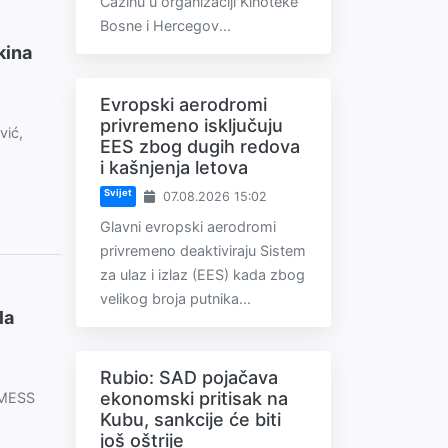
Cazinu u organizaciji Kinoteke
Bosne i Hercegov...
kina
Evropski aerodromi
privremeno isključuju
vić,
EES zbog dugih redova
i kašnjenja letova
Svijet
07.08.2026 15:02
Glavni evropski aerodromi
privremeno deaktiviraju Sistem
za ulaz i izlaz (EES) kada zbog
velikog broja putnika...
la
Rubio: SAD pojačava
ekonomski pritisak na
a MESS
Kubu, sankcije će biti
još oštrije