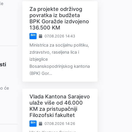
će
Za projekte održivog
povratka iz budžeta
BPK Goražde izdvojeno
136.500 KM
BiH
07.08.2026 14:43
Ministrica za socijalnu politiku,
zdravstvo, raseljena lica i
izbjeglice
sti
Bosanskopodrinjskog kantona
(BPK) Gor...
no će
Vlada Kantona Sarajevo
ulaže više od 46.000
KM za pristupačniji
Filozofski fakultet
BiH
07.08.2026 14:26