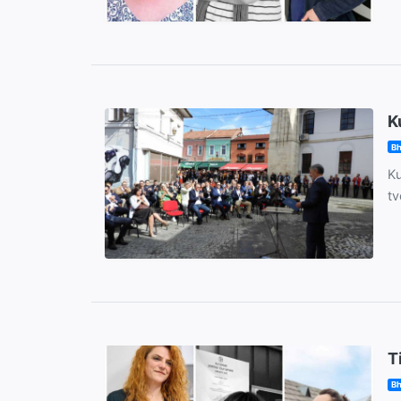
K
Bh
Ku
tv
T
Bh