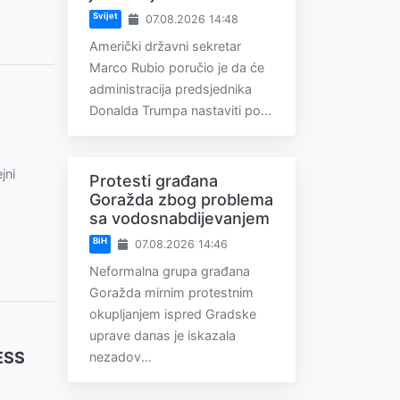
Svijet
07.08.2026 14:48
Američki državni sekretar
Marco Rubio poručio je da će
administracija predsjednika
Donalda Trumpa nastaviti po...
jni
Protesti građana
Goražda zbog problema
sa vodosnabdijevanjem
BiH
07.08.2026 14:46
Neformalna grupa građana
Goražda mirnim protestnim
okupljanjem ispred Gradske
uprave danas je iskazala
MESS
nezadov...