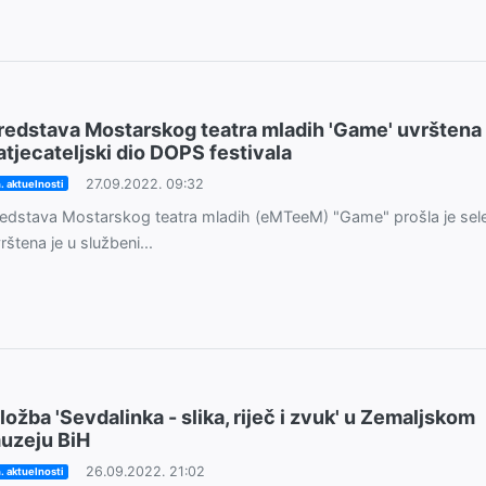
redstava Mostarskog teatra mladih 'Game' uvrštena
atjecateljski dio DOPS festivala
27.09.2022. 09:32
. aktuelnosti
edstava Mostarskog teatra mladih (eMTeeM) "Game" prošla je selek
rštena je u službeni...
zložba 'Sevdalinka - slika, riječ i zvuk' u Zemaljskom
uzeju BiH
26.09.2022. 21:02
. aktuelnosti