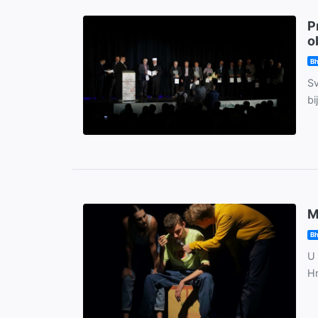
P
o
Bh
S
bi
M
Bh
U 
Hr