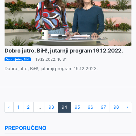
Dobro jutro, BiH!, jutarnji program 19.12.2022.
19.12.2022. 10:31
Dobro jutro, BiH!
Dobro jutro, BiH!, jutarnji program 19.12.2022.
‹
1
2
...
93
94
95
96
97
98
›
PREPORUČENO