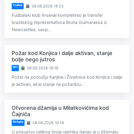
Fudbal
08.08.2026 16:22
Fudbalski klub Arsenal kompletirao je transfer
brazilskog reprezentativca Bruna Guimaraesa iz
Newcastlea, saop...
Požar kod Konjica i dalje aktivan, stanje
bolje nego jutros
BiH
08.08.2026 16:18
Požar na području Kanjine i Živašnice kod Konjica i dalje
je aktivan, ali je stanje na požarištu...
Otvorena džamija u Milatkovićima kod
Čajniča
Religija
08.08.2026 16:14
U prisustvu velikog broja vjernika danas je u džematu