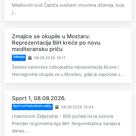
Milatkovići kod Čajniča svečano otvorena džamija, koja
j...
Zmajice se okupile u Mostaru:
Reprezentacija BiH kreće po novu
mediteransku priču
Odbojka
08.08.2026 16:11
Ženska seniorska odbojkaška reprezentacija Bosne i
Hercegovine okupila se u Mostaru, gdje je započela z...
Sport 1, 08.08.2026.
Sport na Federalnom radiju
08.08.2026 15:43
Utakmicom Željezničar - BSK počela nova sezona
Premijer nogometne lige BiH. Nogometašice Sarajeva
danas...