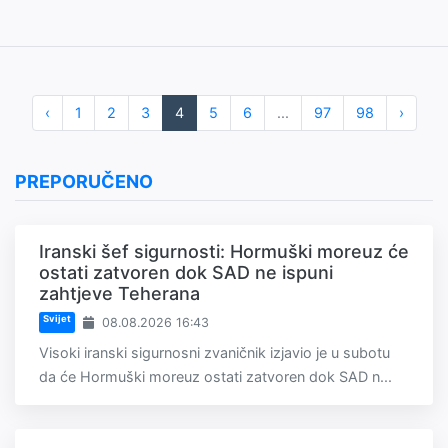
‹
1
2
3
4
5
6
...
97
98
›
PREPORUČENO
Iranski šef sigurnosti: Hormuški moreuz će
ostati zatvoren dok SAD ne ispuni
zahtjeve Teherana
Svijet
08.08.2026 16:43
Visoki iranski sigurnosni zvaničnik izjavio je u subotu
da će Hormuški moreuz ostati zatvoren dok SAD n...