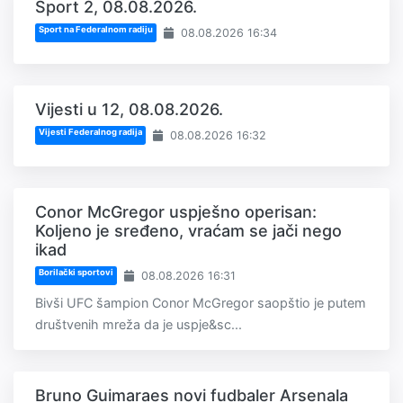
Sport 2, 08.08.2026.
Sport na Federalnom radiju
08.08.2026 16:34
Vijesti u 12, 08.08.2026.
Vijesti Federalnog radija
08.08.2026 16:32
Conor McGregor uspješno operisan:
Koljeno je sređeno, vraćam se jači nego
ikad
Borilački sportovi
08.08.2026 16:31
Bivši UFC šampion Conor McGregor saopštio je putem
društvenih mreža da je uspje&sc...
Bruno Guimaraes novi fudbaler Arsenala