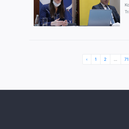
Ko
Tr
‹
1
2
...
71