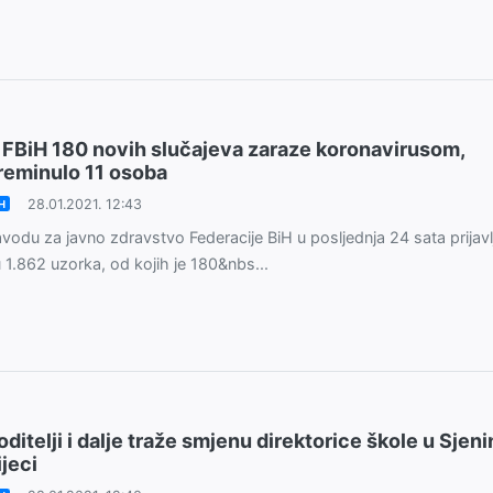
 FBiH 180 novih slučajeva zaraze koronavirusom,
reminulo 11 osoba
28.01.2021. 12:43
H
vodu za javno zdravstvo Federacije BiH u posljednja 24 sata prijav
 1.862 uzorka, od kojih je 180&nbs...
oditelji i dalje traže smjenu direktorice škole u Sjeni
ijeci