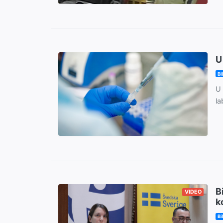
U
Bi
U 
lа
B
VIDEO
k
Bi