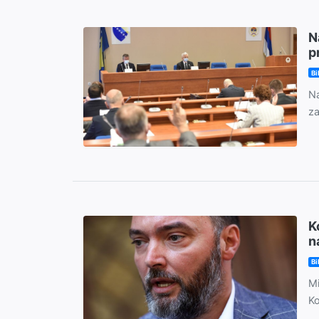
N
p
Bi
Na
za
K
n
Bi
Mi
Ko