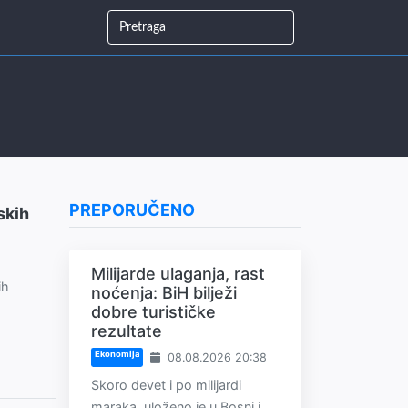
PREPORUČENO
skih
Milijarde ulaganja, rast
ih
noćenja: BiH bilježi
dobre turističke
rezultate
Ekonomija
08.08.2026 20:38
Skoro devet i po milijardi
maraka, uloženo je u Bosni i