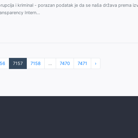
rupcija i kriminal - porazan podatak je da se naša država prema izv
ansparency Intern...
56
7157
7158
...
7470
7471
›