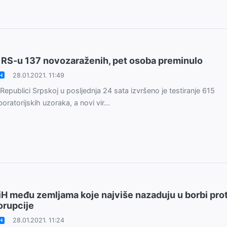
 RS-u 137 novozaraženih, pet osoba preminulo
28.01.2021. 11:49
H
Republici Srpskoj u posljednja 24 sata izvršеnо је tеstirаnjе 615
bоrаtоriјskih uzоrаkа, а nоvi vir...
iH među zemljama koje najviše nazaduju u borbi pro
orupcije
28.01.2021. 11:24
H