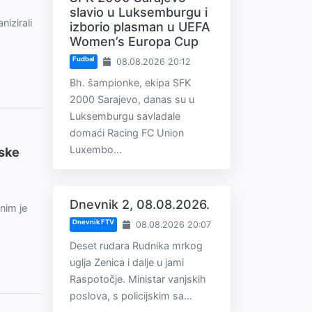
slavio u Luksemburgu i
izirali
izborio plasman u UEFA
Women’s Europa Cup
Fudbal
08.08.2026 20:12
Bh. šampionke, ekipa SFK
2000 Sarajevo, danas su u
Luksemburgu savladale
domaći Racing FC Union
Luxembo...
tske
Dnevnik 2, 08.08.2026.
nim je
Dnevnik FTV
08.08.2026 20:07
Deset rudara Rudnika mrkog
uglja Zenica i dalje u jami
Raspotočje. Ministar vanjskih
poslova, s policijskim sa...