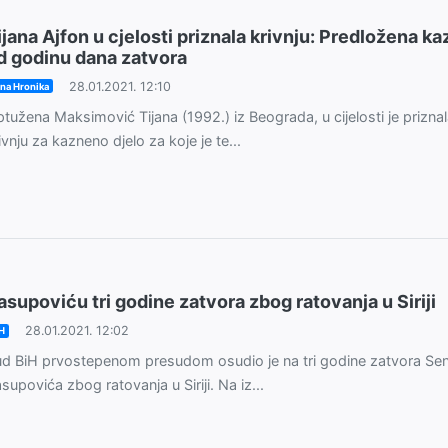
ijana Ajfon u cjelosti priznala krivnju: Predložena ka
d godinu dana zatvora
28.01.2021. 12:10
na Hronika
tužena Maksimović Tijana (1992.) iz Beograda, u cijelosti je prizna
ivnju za kazneno djelo za koje je te...
asupoviću tri godine zatvora zbog ratovanja u Siriji
28.01.2021. 12:02
H
d BiH prvostepenom presudom osudio je na tri godine zatvora Se
supovića zbog ratovanja u Siriji. Na iz...