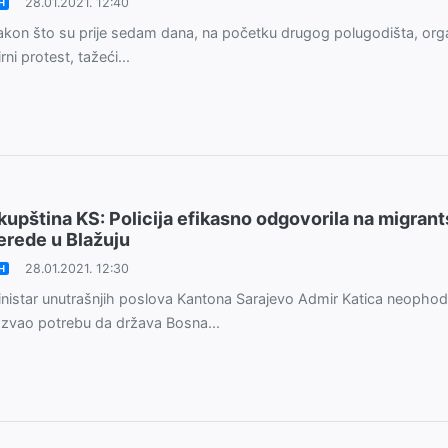
28.01.2021. 12:40
H
kon što su prije sedam dana, na početku drugog polugodišta, organ
rni protest, tažeći...
kupština KS: Policija efikasno odgovorila na migran
erede u Blažuju
28.01.2021. 12:30
H
nistar unutrašnjih poslova Kantona Sarajevo Admir Katica neophod
zvao potrebu da država Bosna...