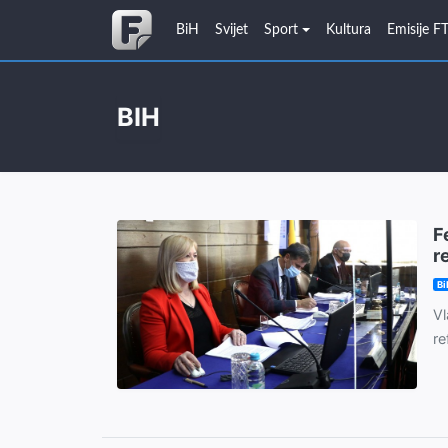
BiH
Svijet
Sport
Kultura
Emisije F
BIH
F
r
Bi
Vl
re