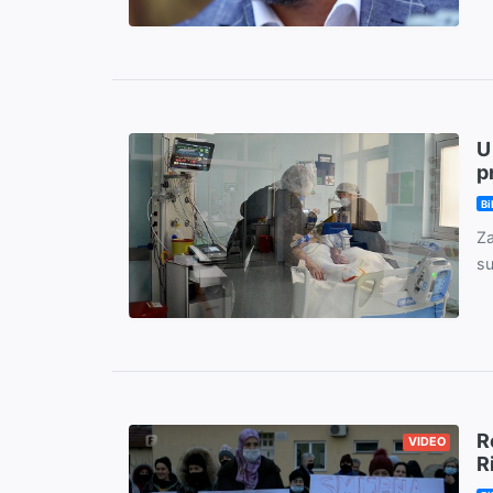
U
p
Bi
Za
su
R
VIDEO
R