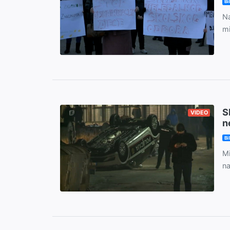
Bi
Na
mi
S
VIDEO
n
Bi
Mi
na