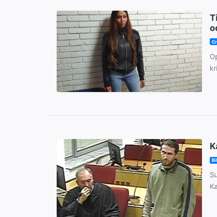
T
o
Cr
Op
kr
K
Bi
Su
Ka