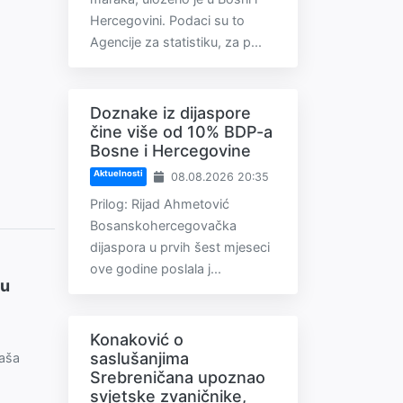
Hercegovini. Podaci su to
Agencije za statistiku, za p...
Doznake iz dijaspore
čine više od 10% BDP-a
Bosne i Hercegovine
Aktuelnosti
08.08.2026 20:35
Prilog: Rijad Ahmetović
Bosanskohercegovačka
dijaspora u prvih šest mjeseci
ove godine poslala j...
 u
Konaković o
saslušanjima
taša
Srebreničana upoznao
svjetske zvaničnike,