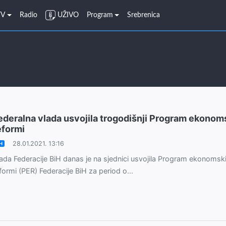
TV
Radio
UŽIVO
Program
Srebrenica
ederalna vlada usvojila trogodišnji Program ekonom
eformi
28.01.2021. 13:16
H
ada Federacije BiH danas je na sjednici usvojila Program ekonomsk
formi (PER) Federacije BiH za period o...