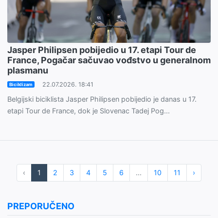
Jasper Philipsen pobijedio u 17. etapi Tour de
France, Pogačar sačuvao vođstvo u generalnom
plasmanu
22.07.2026. 18:41
Biciklizam
Belgijski biciklista Jasper Philipsen pobijedio je danas u 17.
etapi Tour de France, dok je Slovenac Tadej Pog...
‹
1
2
3
4
5
6
...
10
11
›
PREPORUČENO