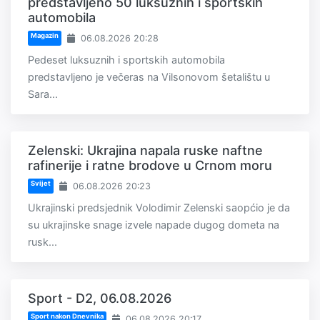
predstavljeno 50 luksuznih i sportskih
automobila
Magazin
06.08.2026 20:28
Pedeset luksuznih i sportskih automobila
predstavljeno je večeras na Vilsonovom šetalištu u
Sara...
Zelenski: Ukrajina napala ruske naftne
rafinerije i ratne brodove u Crnom moru
Svijet
06.08.2026 20:23
Ukrajinski predsjednik Volodimir Zelenski saopćio je da
su ukrajinske snage izvele napade dugog dometa na
rusk...
Sport - D2, 06.08.2026
Sport nakon Dnevnika
06.08.2026 20:17