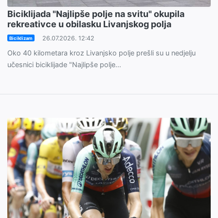
Biciklijada "Najlipše polje na svitu" okupila
rekreativce u obilasku Livanjskog polja
26.07.2026. 12:42
Biciklizam
Oko 40 kilometara kroz Livanjsko polje prešli su u nedjelju
učesnici biciklijade "Najlipše polje...