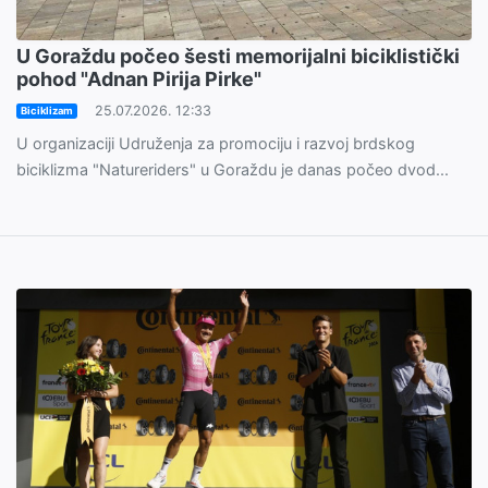
U Goraždu počeo šesti memorijalni biciklistički
pohod "Adnan Pirija Pirke"
25.07.2026. 12:33
Biciklizam
U organizaciji Udruženja za promociju i razvoj brdskog
biciklizma "Natureriders" u Goraždu je danas počeo dvod...