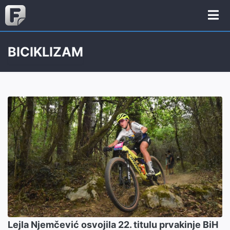
BICIKLIZAM
Lejla Njemčević osvojila 22. titulu prvakinje BiH