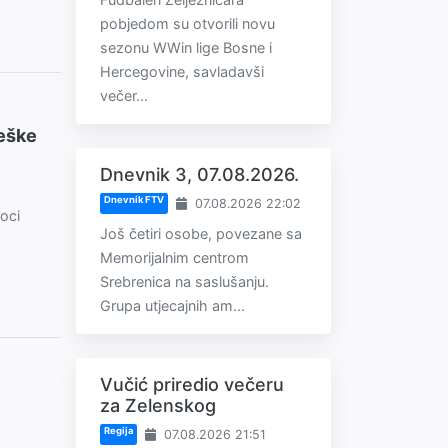
pobjedom su otvorili novu
sezonu WWin lige Bosne i
Hercegovine, savladavši
večer...
eške
Dnevnik 3, 07.08.2026.
Dnevnik FTV
07.08.2026 22:02
oci
Još četiri osobe, povezane sa
Memorijalnim centrom
Srebrenica na saslušanju.
Grupa utjecajnih am...
Vučić priredio večeru
za Zelenskog
Regija
07.08.2026 21:51