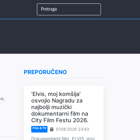
PREPORUČENO
'Elvis, moj komšija'
ma,
osvojio Nagradu za
najbolji muzički
dokumentarni film na
City Film Festu 2026.
Film & TV
07.08.2026 23:43
Dokumentarni film „ELVIS, moj