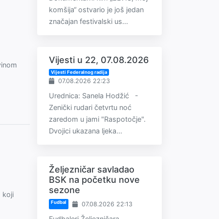
komšija“ ostvario je još jedan
značajan festivalski us...
Vijesti u 22, 07.08.2026
ovinom
Vijesti Federalnog radija
07.08.2026 22:23
Urednica: Sanela Hodžić -
Zenički rudari četvrtu noć
zaredom u jami "Raspotočje".
Dvojici ukazana ljeka...
Željezničar savladao
BSK na početku nove
sezone
 koji
Fudbal
07.08.2026 22:13
Fudbaleri Željezničara