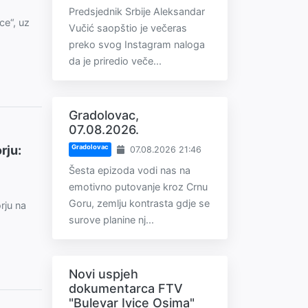
Predsjednik Srbije Aleksandar
ce“, uz
Vučić saopštio je večeras
preko svog Instagram naloga
da je priredio veče...
Gradolovac,
07.08.2026.
rju:
Gradolovac
07.08.2026 21:46
Šesta epizoda vodi nas na
emotivno putovanje kroz Crnu
Goru, zemlju kontrasta gdje se
rju na
surove planine nj...
Novi uspjeh
dokumentarca FTV
"Bulevar Ivice Osima"