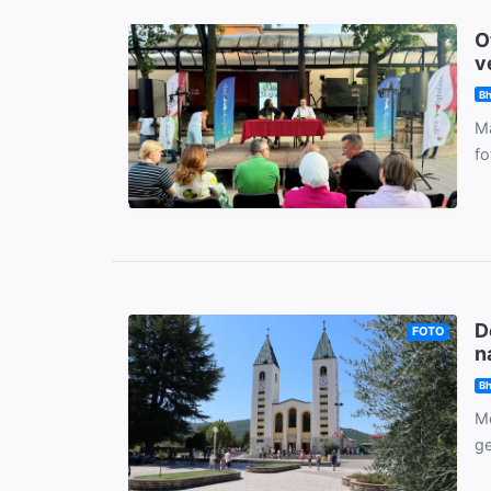
O
v
Bh
Ma
fo
D
FOTO
n
Bh
Me
ge