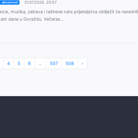
31.07.2026. 20:57
. aktuelnosti
nce, muzika, zabava i raširene ruke prijateljstva obilježit će naredni
am dana u Goraždu. Večeras...
4
5
6
...
507
508
›