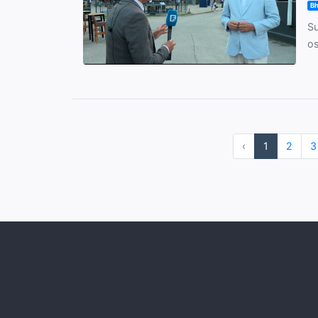
Bh
Su
os
‹
1
2
3