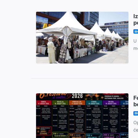
I
p
Bh
U 
mo
F
b
Bh
Op
će