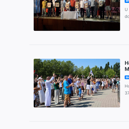
Bh
U 
do
H
M
Bh
Ho
37