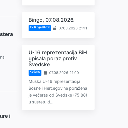
Bingo, 07.08.2026.
TV Bingo Show
07.08.2026 21:11
estera
U-16 reprezentacija BiH
 na
upisala poraz protiv
Švedske
Košarka
07.08.2026 21:00
Muška U-16 reprezentacija
Bosne i Hercegovine poražena
je večeras od Švedske (75:88)
u susretu d...
ure i