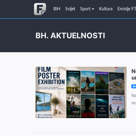
BiH
Svijet
Sport
Kultura
Emisije F
BH. AKTUELNOSTI
N
u
Bh
Ne
mo