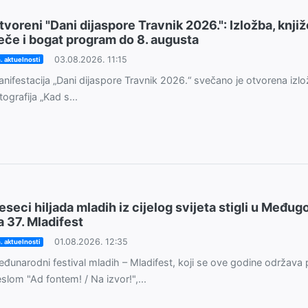
tvoreni "Dani dijaspore Travnik 2026.": Izložba, knji
eče i bogat program do 8. augusta
03.08.2026. 11:15
. aktuelnosti
nifestacija „Dani dijaspore Travnik 2026.“ svečano je otvorena iz
tografija „Kad s...
eseci hiljada mladih iz cijelog svijeta stigli u Međug
a 37. Mladifest
01.08.2026. 12:35
. aktuelnosti
đunarodni festival mladih – Mladifest, koji se ove godine održava
slom "Ad fontem! / Na izvor!",...