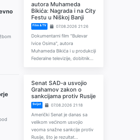
autora Muhameda
Bikića: Nagrada i na City
ževno
Festu u Niškoj Banji
Film & TV
07.08.2026 21:26
Dokumentarni film "Bulevar
ložbom
Ivice Osima", autora
Muhameda Bikića i u produkciji
Federalne televizije, dobitnik...
Senat SAD-a usvojio
Grahamov zakon o
orje
sankcijama protiv Rusije
Svijet
07.08.2026 21:18
Američki Senat je danas sa
 pod
velikom većinom usvojio
veoma snažne sankcije protiv
Rusije, što je rezultat...