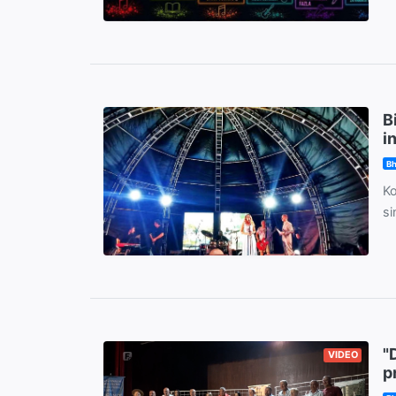
B
i
Bh
Ko
si
"
VIDEO
p