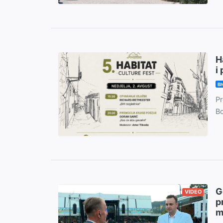
H
i
Bh
Pr
Bo
G
VIDEO
p
m