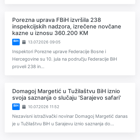
Porezna uprava FBiH izvršila 238
inspekcijskih nadzora, izrečene novčane
kazne u iznosu 360.200 KM
BiH
13.07.2026 09:05
Inspektori Porezne uprave Federacije Bosne i
Hercegovine su 10. jula na području Federacije BiH
proveli 238 in...
Domagoj Margetić u Tužilaštvu BiH iznio
svoja saznanja o slučaju 'Sarajevo safari'
BiH
10.07.2026 11:52
Nezavisni istraživački novinar Domagoj Margetić danas
je u Tužilaštvu BiH u Sarajevu iznio saznanja do...