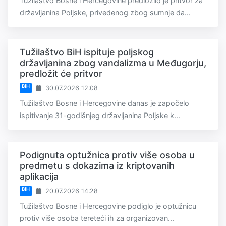
Tužilaštvo Bosne i Hercegovine predložilo je pritvor za
državljanina Poljske, privedenog zbog sumnje da...
Tužilaštvo BiH ispituje poljskog
državljanina zbog vandalizma u Međugorju,
predložit će pritvor
BiH
30.07.2026 12:08
Tužilaštvo Bosne i Hercegovine danas je započelo
ispitivanje 31-godišnjeg državljanina Poljske k...
Podignuta optužnica protiv više osoba u
predmetu s dokazima iz kriptovanih
aplikacija
BiH
20.07.2026 14:28
Tužilaštvo Bosne i Hercegovine podiglo je optužnicu
protiv više osoba tereteći ih za organizovan...