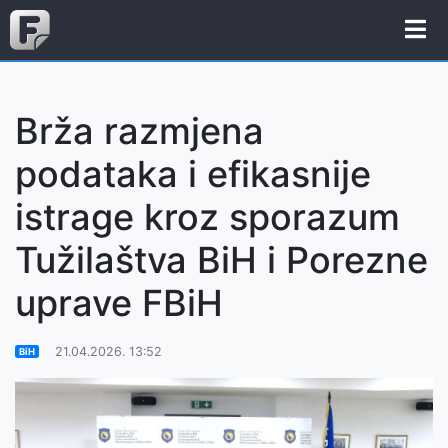
Brža razmjena
podataka i efikasnije
istrage kroz sporazum
Tužilaštva BiH i Porezne
uprave FBiH
21.04.2026. 13:52
BiH