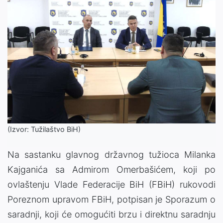
(Izvor: Tužilaštvo BiH)
Na sastanku glavnog državnog tužioca Milanka
Kajganića sa Admirom Omerbašićem, koji po
ovlaštenju Vlade Federacije BiH (FBiH) rukovodi
Poreznom upravom FBiH, potpisan je Sporazum o
saradnji, koji će omogućiti brzu i direktnu saradnju