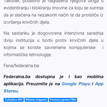
Također, posebno je naglašena njegova uloga u
evidentiranju i blokiranju imovine za koju se sumnja
da je stečena na nezakonit način te da proističe iz
izvršenja krivičnih djela.
Na sastanku je dogovorena intenzivna saradnja
dviju institucija u borbi protiv krivičnih djela u
kojima se koriste savremene kompjuterske i
informatičke tehnologije.
Fena/federalna.ba
Federalna.ba dostupna je i kao mobilna
aplikacija. Preuzmite je na
Google Playu
i
App
Storeu
.
Tužilaštvo BiH
Milanko Kajganić
Porezna uprava FBiH