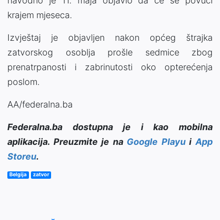
navodno je 11. maja objavio da će se povući
krajem mjeseca.
Izvještaj je objavljen nakon općeg štrajka
zatvorskog osoblja prošle sedmice zbog
prenatrpanosti i zabrinutosti oko opterećenja
poslom.
AA/federalna.ba
Federalna.ba dostupna je i kao mobilna
aplikacija. Preuzmite je na
Google Playu
i
App
Storeu
.
Belgija
zatvor