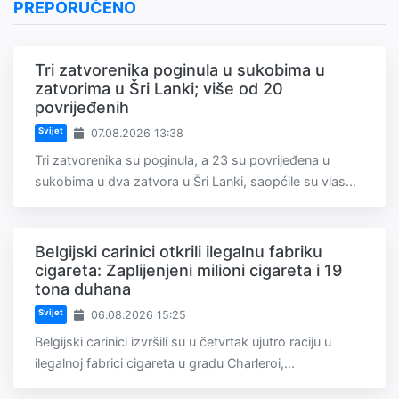
PREPORUČENO
Tri zatvorenika poginula u sukobima u
zatvorima u Šri Lanki; više od 20
povrijeđenih
Svijet
07.08.2026 13:38
Tri zatvorenika su poginula, a 23 su povrijeđena u
sukobima u dva zatvora u Šri Lanki, saopćile su vlas...
Belgijski carinici otkrili ilegalnu fabriku
cigareta: Zaplijenjeni milioni cigareta i 19
tona duhana
Svijet
06.08.2026 15:25
Belgijski carinici izvršili su u četvrtak ujutro raciju u
ilegalnoj fabrici cigareta u gradu Charleroi,...