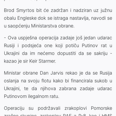
Brod Smyrtos bit će zadržan i nadziran uz južnu
obalu Engleske dok se istraga nastavlja, navodi se
u saopćenju Ministarstva obrane.
- Ova uspješna operacija zadaje još jedan udarac
Rusiji i podsjeća one koji potiču Putinov rat u
Ukrajini da im nećemo dopustiti da se sakriju -
kazao je sir Keir Starmer.
Ministar obrane Dan Jarvis rekao je da se Rusija
oslanja na svoju flotu kako bi financirala sukob u
Ukrajini, te da njihova zabrana zadaje udarac
Putinovom ilegalnom ratu.
Operaciju su podržavali zrakoplovi Pomorske
zračne skupine, zrakoplov RAF-a P-8, kao i HMS