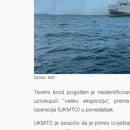
(Izvor: AA)
Teretni brod pogođen je neidentificira
uzrokujući "veliku eksploziju", pre
operacija (UKMTO) u ponedjeljak.
UKMTO je saopćio da je primio izvještaj o