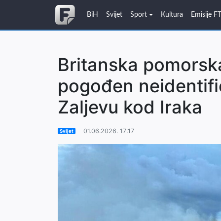
BiH
Svijet
Sport
Kultura
Emisije F
Britanska pomorska
pogođen neidentifi
Zaljevu kod Iraka
01.06.2026. 17:17
Svijet