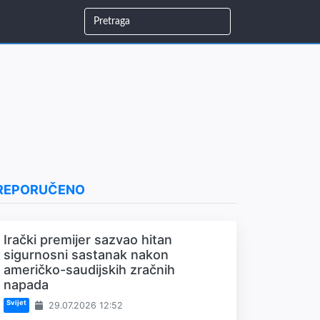
REPORUČENO
Irački premijer sazvao hitan
sigurnosni sastanak nakon
američko-saudijskih zračnih
napada
Svijet
29.07.2026 12:52