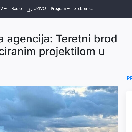
TV
Radio
UŽIVO
Program
Srebrenica
 agencija: Teretni brod
ciranim projektilom u
P