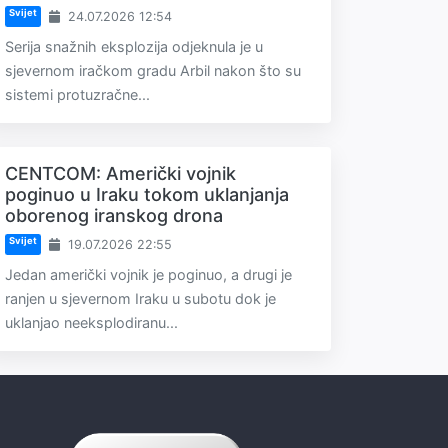
Svijet
24.07.2026 12:54
Serija snažnih eksplozija odjeknula je u
sjevernom iračkom gradu Arbil nakon što su
sistemi protuzračne...
CENTCOM: Američki vojnik
poginuo u Iraku tokom uklanjanja
oborenog iranskog drona
Svijet
19.07.2026 22:55
Jedan američki vojnik je poginuo, a drugi je
ranjen u sjevernom Iraku u subotu dok je
uklanjao neeksplodiranu...