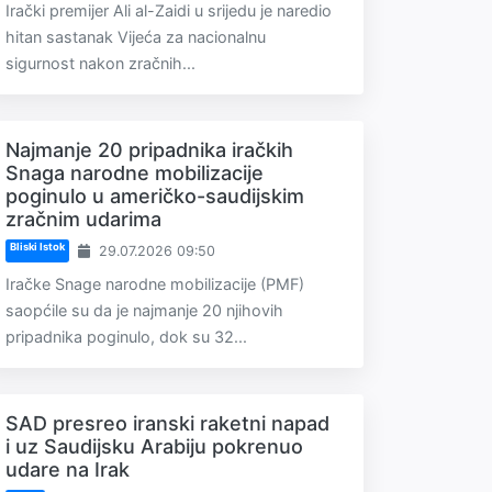
Irački premijer Ali al-Zaidi u srijedu je naredio
hitan sastanak Vijeća za nacionalnu
sigurnost nakon zračnih...
Najmanje 20 pripadnika iračkih
Snaga narodne mobilizacije
poginulo u američko-saudijskim
zračnim udarima
Bliski Istok
29.07.2026 09:50
Iračke Snage narodne mobilizacije (PMF)
saopćile su da je najmanje 20 njihovih
pripadnika poginulo, dok su 32...
SAD presreo iranski raketni napad
i uz Saudijsku Arabiju pokrenuo
udare na Irak