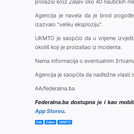
prolazio kroz Zaljev oko 40 nautičkih m
Agencija je navela da je brod pogođen
izazvalo "veliku eksploziju".
UKMTO je saopćio da u vrijeme izvješta
okoliš koji je proizašao iz incidenta.
Nema informacija o eventualnim žrtvama, š
Agencija je saopćila da nadležne vlasti i
AA/federalna.ba
Federalna.ba dostupna je i kao mobil
App Storeu
.
Irak
Zaljev
UKMTO