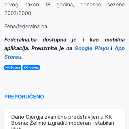
prvog nakon 18 godina, odnosno sezone
2007/2008.
Fena/federalna.ba
Federalna.ba dostupna je i kao mobilna
aplikacija. Preuzmite je na
Google Playu
i
App
Storeu
.
KK Bosna
KK Igokea
PREPORUČENO
Dario Gjergja zvanično predstavljen u KK
Bosna: Želimo izgraditi moderan i stabilan
klub