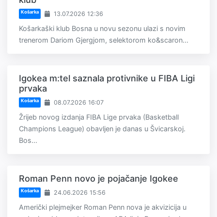
Košarka
13.07.2026 12:36
Košarkaški klub Bosna u novu sezonu ulazi s novim
trenerom Dariom Gjergjom, selektorom ko&scaron...
Igokea m:tel saznala protivnike u FIBA Ligi
prvaka
Košarka
08.07.2026 16:07
Žrijeb novog izdanja FIBA Lige prvaka (Basketball
Champions League) obavljen je danas u Švicarskoj.
Bos...
Roman Penn novo je pojačanje Igokee
Košarka
24.06.2026 15:56
Američki plejmejker Roman Penn nova je akvizicija u