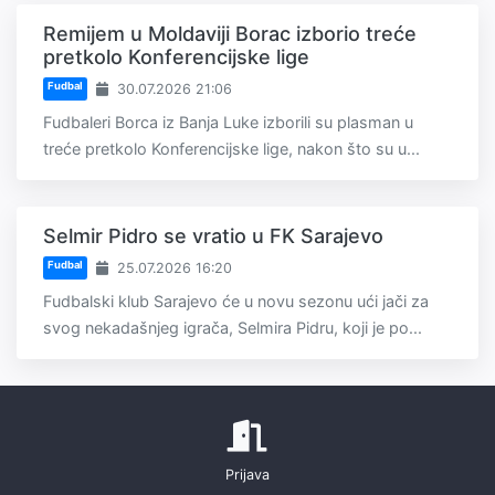
Remijem u Moldaviji Borac izborio treće
pretkolo Konferencijske lige
Fudbal
30.07.2026 21:06
Fudbaleri Borca iz Banja Luke izborili su plasman u
treće pretkolo Konferencijske lige, nakon što su u...
Selmir Pidro se vratio u FK Sarajevo
Fudbal
25.07.2026 16:20
Fudbalski klub Sarajevo će u novu sezonu ući jači za
svog nekadašnjeg igrača, Selmira Pidru, koji je po...
Prijava