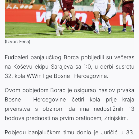
(Izvor: Fena)
Fudbaleri banjalučkog Borca pobijedili su večeras
na Koševu ekipu Sarajeva sa 1:0, u derbi susretu
32. kola WWin lige Bosne i Hercegovine.
Ovom pobjedom Borac je osigurao naslov prvaka
Bosne i Hercegovine četiri kola prije kraja
prvenstva s obzirom da ima nedostižnih 13
bodova prednosti na prvim pratiocem, Zrinjskim.
Pobjedu banjalučkom timu donio je Juričić u 33.