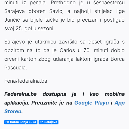
minuti iz penala. Prethodno je u šesnaestercu
Sarajeva oboren Savić, a najbolji strijelac lige
Juričić sa bijele tačke je bio precizan i postigao
svoj 25. gol u sezoni.
Sarajevo je utakmicu završilo sa deset igrača s
obzirom na to da je Carlos u 70. minuti dobio
crveni karton zbog udaranja laktom igrača Borca
Pascuala.
Fena/federalna.ba
Federalna.ba dostupna je i kao mobilna
aplikacija. Preuzmite je na
Google Playu
i
App
Storeu
.
FK Borac Banja Luka
FK Sarajevo