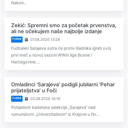
Nakon...
Zekić: Spremni smo za početak prvenstva,
ali ne očekujem naše najbolje izdanje
Fudbal
07.08.2026 13:28
Fudbaleri Sarajeva sutra će protiv Radnika igrati svoj
prvi meč u novoj sezoni WWin lige Bosne i
Hercegovine....
Omladinci 'Sarajeva' podigli jubilarni 'Pehar
prijateljstva' u Foči
Fudbal
03.08.2026 16:16
Pobjedom kadetske selekcije „Sarajeva“ nad
rumunskom „Univerzitateom“ iz Krajove u fin...