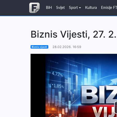
BiH
Svijet
Sport
Kultura
Emisije F
Biznis Vijesti, 27. 2
28.02.2026. 16:59
Biznis vijesti