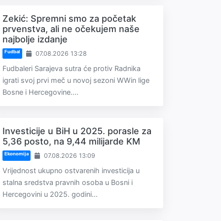
Zekić: Spremni smo za početak
prvenstva, ali ne očekujem naše
najbolje izdanje
Fudbal
07.08.2026 13:28
Fudbaleri Sarajeva sutra će protiv Radnika
igrati svoj prvi meč u novoj sezoni WWin lige
Bosne i Hercegovine....
Investicije u BiH u 2025. porasle za
5,36 posto, na 9,44 milijarde KM
Ekonomija
07.08.2026 13:09
Vrijednost ukupno ostvarenih investicija u
stalna sredstva pravnih osoba u Bosni i
Hercegovini u 2025. godini...