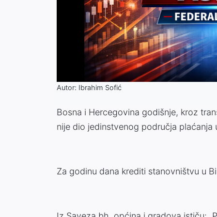
Autor: Ibrahim Sofić
Bosna i Hercegovina godišnje, kroz tran
nije dio jedinstvenog područja plaćanja u
Za godinu dana krediti stanovništvu u Bi
Iz Saveza bh. općina i gradova ističu: