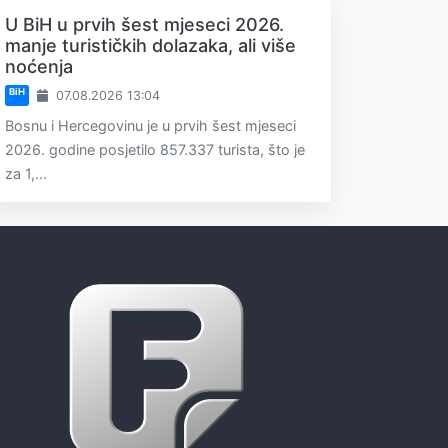
U BiH u prvih šest mjeseci 2026.
manje turističkih dolazaka, ali više
noćenja
BiH
07.08.2026 13:04
Bosnu i Hercegovinu je u prvih šest mjeseci
2026. godine posjetilo 857.337 turista, što je
za 1,...