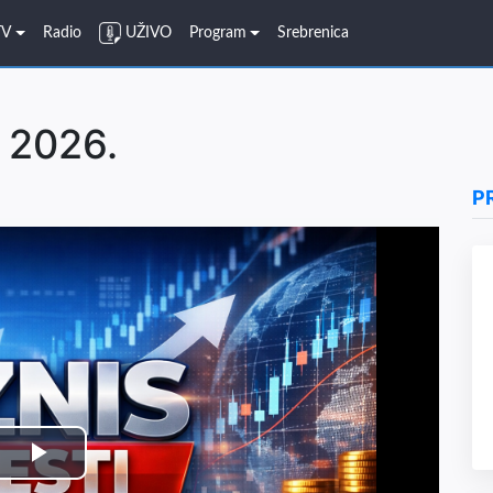
TV
Radio
UŽIVO
Program
Srebrenica
. 2026.
P
Play