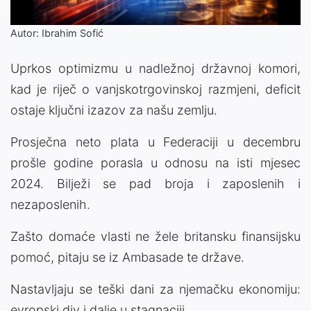
Autor: Ibrahim Sofić
Uprkos optimizmu u nadležnoj državnoj komori,
kad je riječ o vanjskotrgovinskoj razmjeni, deficit
ostaje ključni izazov za našu zemlju.
Prosječna neto plata u Federaciji u decembru
prošle godine porasla u odnosu na isti mjesec
2024. Bilježi se pad broja i zaposlenih i
nezaposlenih.
Zašto domaće vlasti ne žele britansku finansijsku
pomoć, pitaju se iz Ambasade te države.
Nastavljaju se teški dani za njemačku ekonomiju:
evropski div i dalje u stagnaciji.