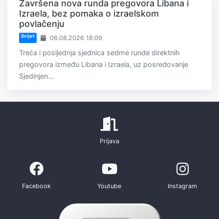
Završena nova runda pregovora Libana i
Izraela, bez pomaka o izraelskom
povlačenju
Svijet
06.08.2026 18:09
Treća i posljednja sjednica sedme runde direktnih
pregovora između Libana i Izraela, uz posredovanje
Sjedinjen...
Prijava
Facebook
Youtube
Instagram