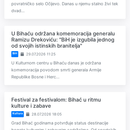
povratničko selo Očijevo. Danas u njemu stalno živi tek
dvad...
U Bihaću održana komemoracija generalu
Ramizu Drekoviću: "BiH je izgubila jednog
od svojih istinskih branitelja"
BiH
29.07.2026 11:25
U Kulturnom centru u Bihaću danas je održana
komemoracija povodom smrti generala Armije
Republike Bosne i Herc...
Festival za festivalom: Bihać u ritmu
kulture i zabave
Kultura
28.07.2026 18:05
Grad Bihać godinama potvrđuje status destinacije
bogate kulturnim i zabavnim sadržajima. Od sportskih