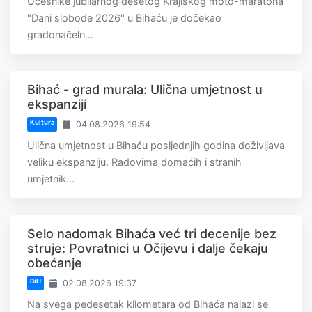
Učesnike jubilarnog desetog Krajiškog moto-maratona
"Dani slobode 2026" u Bihaću je dočekao
gradonačeln...
Bihać - grad murala: Ulična umjetnost u
ekspanziji
Kultura
04.08.2026 19:54
Ulična umjetnost u Bihaću posljednjih godina doživljava
veliku ekspanziju. Radovima domaćih i stranih
umjetnik...
Selo nadomak Bihaća već tri decenije bez
struje: Povratnici u Očijevu i dalje čekaju
obećanje
BiH
02.08.2026 19:37
Na svega pedesetak kilometara od Bihaća nalazi se