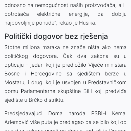
odnosno na nemogućnost naših proizvođača, ali i
potrošača električne energije, da dobiju
najpovoljnije ponude“, rekao je Husika.
Politički dogovor bez rješenja
Stotne miliona maraka ne znače ništa ako nema
političkog dogovora. Čak dva zakona su u
opticaju – jedan koji je predložilo Vijeće ministara
Bosne i Hercegovine sa sjedištem berze u
Mostaru, i drugi koji je usvojen u Predstavničkom
domu Parlamentarne skupštine BiH koji predviđa
sjedište u Brčko distriktu.
Predsjedavajući Doma naroda PSBiH Kemal
Ademović više puta je predlagao da se bilo koji od
ova dva zakona uvrsti na dnevni red, ali je Dragan