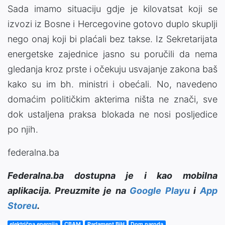
Sada imamo situaciju gdje je kilovatsat koji se
izvozi iz Bosne i Hercegovine gotovo duplo skuplji
nego onaj koji bi plaćali bez takse. Iz Sekretarijata
energetske zajednice jasno su poručili da nema
gledanja kroz prste i očekuju usvajanje zakona baš
kako su im bh. ministri i obećali. No, navedeno
domaćim političkim akterima ništa ne znači, sve
dok ustaljena praksa blokada ne nosi posljedice
po njih.
federalna.ba
Federalna.ba dostupna je i kao mobilna
aplikacija. Preuzmite je na
Google Playu
i
App
Storeu
.
električna energija
CBAM
Parlament BiH
Dom naroda