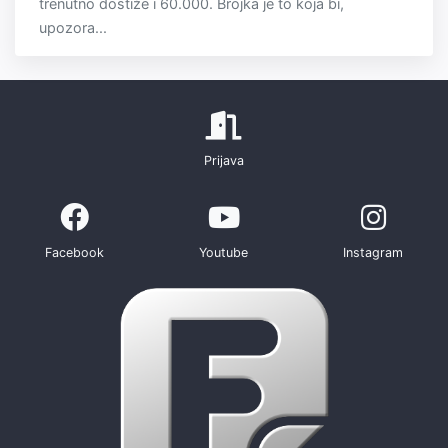
trenutno dostiže i 60.000. Brojka je to koja bi,
upozora...
Prijava
Facebook
Youtube
Instagram