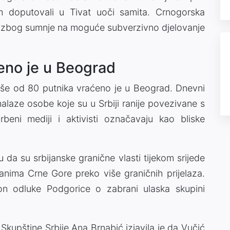
om doputovali u Tivat uoči samita. Crnogorska
na zbog sumnje na moguće subverzivno djelovanje
eno je u Beograd
še od 80 putnika vraćeno je u Beograd. Dnevni
alaze osobe koje su u Srbiji ranije povezivane s
beni mediji i aktivisti označavaju kao bliske
su da su srbijanske granične vlasti tijekom srijede
nima Crne Gore preko više graničnih prijelaza.
on odluke Podgorice o zabrani ulaska skupini
kupštine Srbije Ana Brnabić izjavila je da Vučić