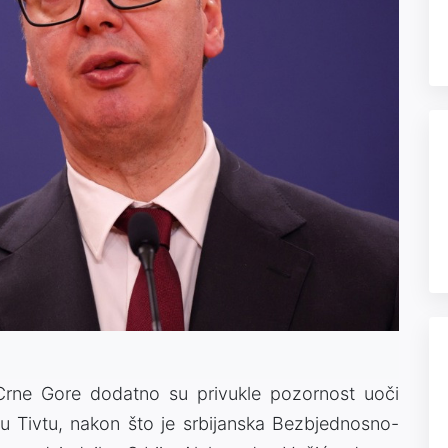
 Crne Gore dodatno su privukle pozornost uoči
u Tivtu, nakon što je srbijanska Bezbjednosno-