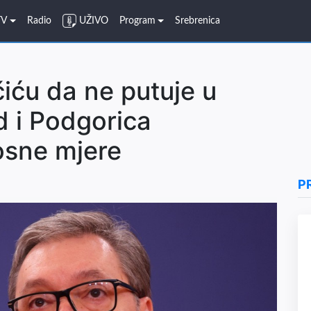
TV
Radio
UŽIVO
Program
Srebrenica
iću da ne putuje u
 i Podgorica
osne mjere
P