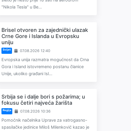
"Nikola Tesla" u Be...
Brisel otvoren za zajednički ulazak
Crne Gore i Islanda u Evropsku
uniju
Svijet
07.08.2026 12:40
Evropska unija razmatra mogućnost da Crna
Gora i Island istovremeno postanu članice
Unije, ukoliko građani Isl...
Srbija se i dalje bori s požarima; u
fokusu četiri najveća žarišta
Regija
07.08.2026 10:36
Pomoćnik načelnika Uprave za vatrogasno-
spasilačke jedinice Miloš Milenković kazao je