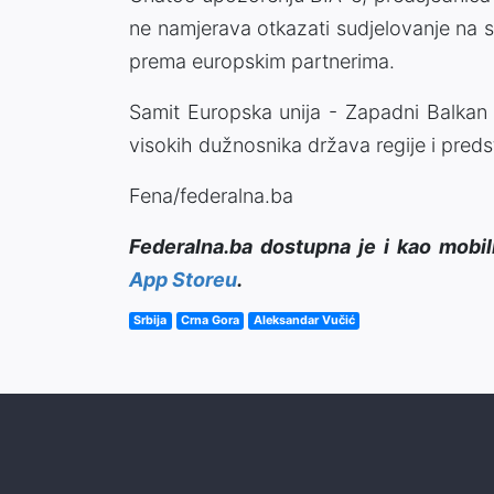
ne namjerava otkazati sudjelovanje na s
prema europskim partnerima.
Samit Europska unija - Zapadni Balkan o
visokih dužnosnika država regije i preds
Fena/federalna.ba
Federalna.ba dostupna je i kao mobil
App Storeu
.
Srbija
Crna Gora
Aleksandar Vučić