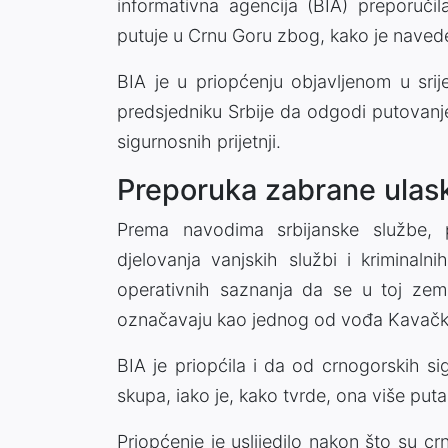
informativna agencija (BIA) preporuči
putuje u Crnu Goru zbog, kako je navede
BIA je u priopćenju objavljenom u sri
predsjedniku Srbije da odgodi putovanj
sigurnosnih prijetnji.
Preporuka zabrane ulas
Prema navodima srbijanske službe, 
djelovanja vanjskih službi i kriminal
operativnih saznanja da se u toj zemlj
označavaju kao jednog od vođa Kavačk
BIA je priopćila i da od crnogorskih si
skupa, iako je, kako tvrde, ona više put
Priopćenje je uslijedilo nakon što su cr