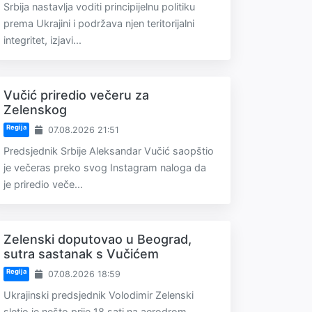
Srbija nastavlja voditi principijelnu politiku
prema Ukrajini i podržava njen teritorijalni
integritet, izjavi...
Vučić priredio večeru za
Zelenskog
Regija
07.08.2026 21:51
Predsjednik Srbije Aleksandar Vučić saopštio
je večeras preko svog Instagram naloga da
je priredio veče...
Zelenski doputovao u Beograd,
sutra sastanak s Vučićem
Regija
07.08.2026 18:59
Ukrajinski predsjednik Volodimir Zelenski
sletio je nešto prije 18 sati na aerodrom