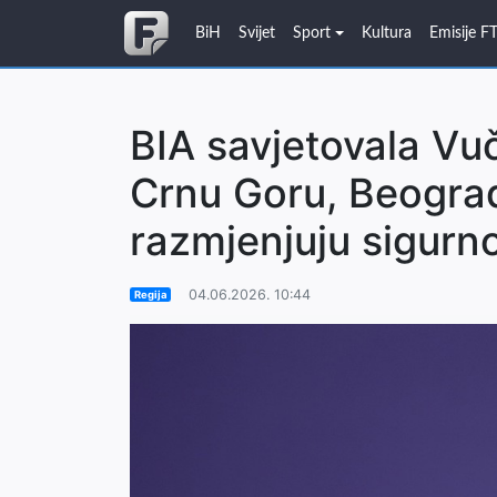
BiH
Svijet
Sport
Kultura
Emisije F
BIA savjetovala Vuč
Crnu Goru, Beograd
razmjenjuju sigurn
04.06.2026. 10:44
Regija