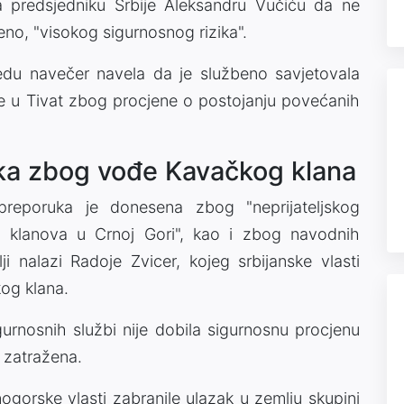
la predsjedniku Srbije Aleksandru Vučiću da ne
no, "visokog sigurnosnog rizika".
jedu navečer navela da je službeno savjetovala
e u Tivat zbog procjene o postojanju povećanih
ka zbog vođe Kavačkog klana
preporuka je donesena zbog "neprijateljskog
nih klanova u Crnoj Gori", kao i zbog navodnih
i nalazi Radoje Zvicer, kojeg srbijanske vlasti
og klana.
gurnosnih službi nije dobila sigurnosnu procjenu
a zatražena.
nogorske vlasti zabranile ulazak u zemlju skupini