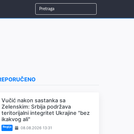
REPORUČENO
Vučić nakon sastanka sa
Zelenskim: Srbija podržava
teritorijalni integritet Ukrajine "bez
ikakvog ali"
Regija
08.08.2026 13:31