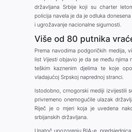
državljana Srbije koji su charter let
policija navela je da je odluka donese
i ugrožavanje nacionalne sigurnosti.
Više od 80 putnika vrać
Prema navodima podgoričkih medija, vi
list
Vijesti
objavio je da se među njima n
teškim kaznenim djelima te koje opor
vladajućoj Srpskoj naprednoj stranci.
Istodobno, crnogorski mediji izvijestili 
privremeno onemogućile ulazak državlja
Riječ je o mjeri koja je uvedena nak
srbijanskih državljana.
Unatoč upozorenju BIA-e, predsjednica S