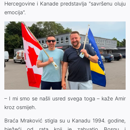
Hercegovine i Kanade predstavlja "savršenu oluju
emocija".
– I mi smo se našli usred svega toga – kaže Amir
kroz osmijeh.
Braća Mraković stigla su u Kanadu 1994. godine,
bježeći od rata koji je zahvatio Bosnu i