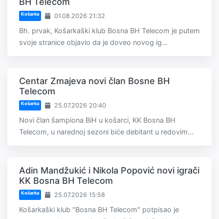
BH Telecom
Košarka
01.08.2026 21:32
Bh. prvak, Košarkaški klub Bosna BH Telecom je putem
svoje stranice objavio da je doveo novog ig...
Centar Zmajeva novi član Bosne BH
Telecom
Košarka
25.07.2026 20:40
Novi član šampiona BiH u košarci, KK Bosna BH
Telecom, u narednoj sezoni biće debitant u redovim...
Adin Mandžukić i Nikola Popović novi igrači
KK Bosna BH Telecom
Košarka
25.07.2026 15:58
Košarkaški klub "Bosna BH Telecom" potpisao je