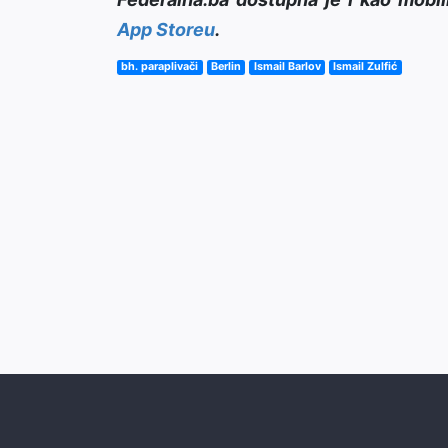
App Storeu
.
bh. paraplivači
Berlin
Ismail Barlov
Ismail Zulfić