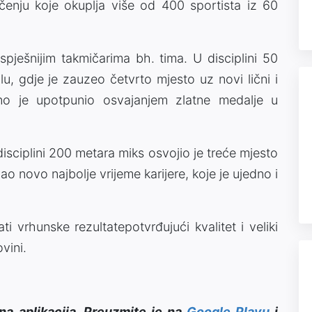
enju koje okuplja više od 400 sportista iz 60
pješnijim takmičarima bh. tima. U disciplini 50
lu, gdje je zauzeo četvrto mjesto uz novi lični i
tno je upotpunio osvajanjem zlatne medalje u
 disciplini 200 metara miks osvojio je treće mjesto
vao novo najbolje vrijeme karijere, koje je ujedno i
ti vrhunske rezultatepotvrđujući kvalitet i veliki
vini.
na aplikacija. Preuzmite je na
Google Playu
i