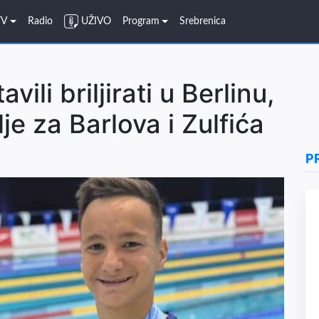
TV
Radio
UŽIVO
Program
Srebrenica
vili briljirati u Berlinu,
je za Barlova i Zulfića
P