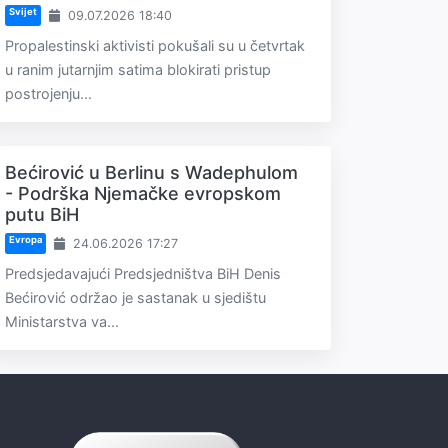
Svijet
09.07.2026 18:40
Propalestinski aktivisti pokušali su u četvrtak
u ranim jutarnjim satima blokirati pristup
postrojenju...
Bećirović u Berlinu s Wadephulom
- Podrška Njemačke evropskom
putu BiH
Evropa
24.06.2026 17:27
Predsjedavajući Predsjedništva BiH Denis
Bećirović održao je sastanak u sjedištu
Ministarstva va...