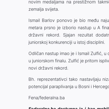
novim medaljama na prestižnom takmič
zemalja svijeta.
Ismail Barlov ponovo je bio među najus
metara prsno je izborio nastup u A fina
državni rekord. Sjajan rezultat doda
juniorskoj konkurenciji u istoj disciplini.
Odličan nastup imao je i Ismail Zulfić, u
u juniorskom finalu. Zulfić je pritom ispli
novi državni rekord.
Bh. reprezentativci tako nastavljaju niza
potencijal paraplivanja u Bosni i Hercego
Fena/federalna.ba
Federalna.ba dostupna je i kao mobil