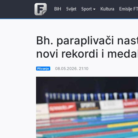
BiH
Svijet
Sport
Kultura
Emisije F
Bh. paraplivači nasta
novi rekordi i medal
08.05.2026. 21:10
Plivanje