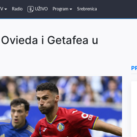
TV
Radio
UŽIVO
Program
Srebrenica
Ovieda i Getafea u
P