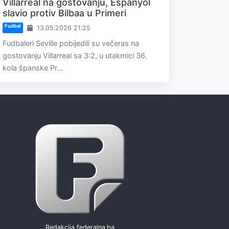
Villarreal na gostovanju, Espanyol
slavio protiv Bilbaa u Primeri
Fudbal
13.05.2026 21:25
Fudbaleri Seville pobijedili su večeras na
gostovanju Villarreal sa 3:2, u utakmici 36.
kola španske Pr...
Redakcija federalna.ba