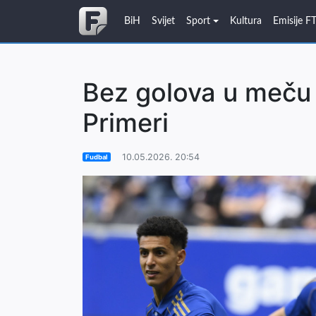
BiH
Svijet
Sport
Kultura
Emisije F
Bez golova u meču 
Primeri
10.05.2026. 20:54
Fudbal