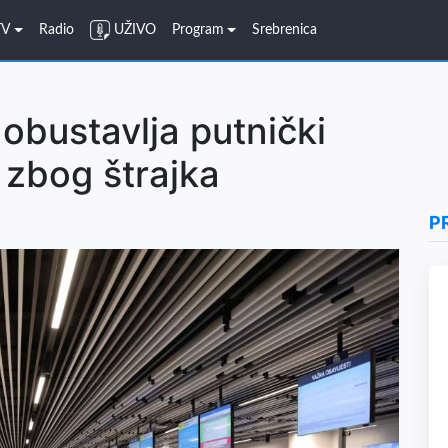
TV
Radio
UŽIVO
Program
Srebrenica
obustavlja putnički
 zbog štrajka
P