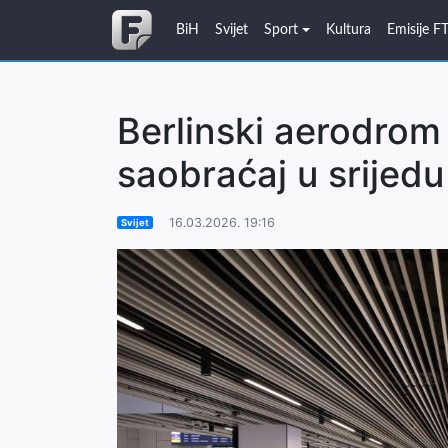
BiH
Svijet
Sport
Kultura
Emisije F
Berlinski aerodrom 
saobraćaj u srijedu
16.03.2026. 19:16
Svijet