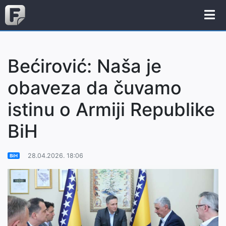
Bećirović: Naša je
obaveza da čuvamo
istinu o Armiji Republike
BiH
28.04.2026. 18:06
BiH