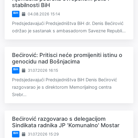
stabilnosti BiH
BiH
04.08.2026 15:14
Predsjedavajući Predsjedništva BiH dr. Denis Bećirović
održao je sastanak s ambasadorom Savezne Republi...
Bećirović: Pritisci neće promijeniti istinu o
genocidu nad Bošnjacima
BiH
31.07.2026 16:15
Predsjedavajući Predsjedništva BiH Denis Bećirović
razgovarao je s direktorom Memorijalnog centra
Srebr...
Bećirović razgovarao s delegacijom
Sindikata radnika JP 'Komunalno' Mostar
BiH
31.07.2026 15:29