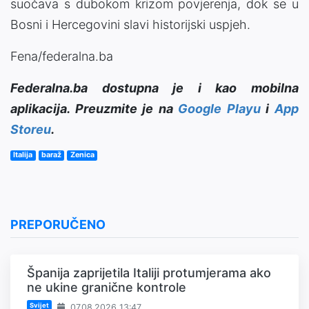
suočava s dubokom krizom povjerenja, dok se u
Bosni i Hercegovini slavi historijski uspjeh.
Fena/federalna.ba
Federalna.ba dostupna je i kao mobilna
aplikacija. Preuzmite je na
Google Playu
i
App
Storeu
.
Italija
baraž
Zenica
PREPORUČENO
Španija zaprijetila Italiji protumjerama ako
ne ukine granične kontrole
Svijet
07.08.2026 13:47