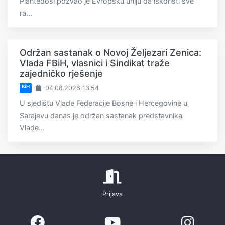
Piantedosi pozvao je Evropsku uniju da iskoristi sve
ra...
Održan sastanak o Novoj Željezari Zenica:
Vlada FBiH, vlasnici i Sindikat traže
zajedničko rješenje
BiH
04.08.2026 13:54
U sjedištu Vlade Federacije Bosne i Hercegovine u
Sarajevu danas je održan sastanak predstavnika
Vlade...
Prijava