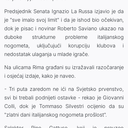
Predsjednik Senata Ignazio La Russa izjavio je da
je "sve imalo svoj limit" i da je ishod bio očekivan,
dok je pisac i novinar Roberto Saviano ukazao na
duboke strukturne probleme italijanskog
nogometa, uključujući korupciju klubova i
nedostatak ulaganja u mlade igrače.
Na ulicama Rima građani su izražavali razočaranje
i osjećaj izdaje, kako je naveo.
- Tri puta zaredom ne ići na Svjetsko prvenstvo,
svi bi trebali podnijeti ostavke - rekao je Giovanni
Colli, dok je Tommaso Silvestri ocijenio da su
"zlatni dani italijanskog nogometa prošlost".
Selektor Rino Gattuso, koji je preuzeo