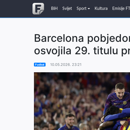
BiH
Svijet
Sport
Kultura
Emisije F
Barcelona pobjed
osvojila 29. titulu 
10.05.2026. 23:21
Fudbal