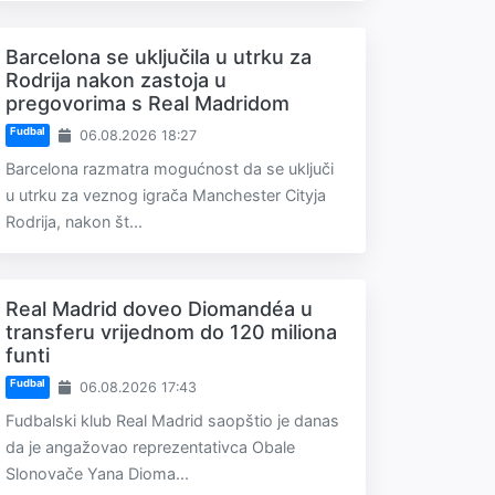
Barcelona se uključila u utrku za
Rodrija nakon zastoja u
pregovorima s Real Madridom
Fudbal
06.08.2026 18:27
Barcelona razmatra mogućnost da se uključi
u utrku za veznog igrača Manchester Cityja
Rodrija, nakon št...
Real Madrid doveo Diomandéa u
transferu vrijednom do 120 miliona
funti
Fudbal
06.08.2026 17:43
Fudbalski klub Real Madrid saopštio je danas
da je angažovao reprezentativca Obale
Slonovače Yana Dioma...