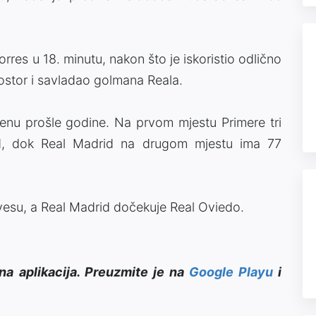
orres u 18. minutu, nakon što je iskoristio odlično
ostor i savladao golmana Reala.
ojenu prošle godine. Na prvom mjestu Primere tri
od, dok Real Madrid na drugom mjestu ima 77
esu, a Real Madrid dočekuje Real Oviedo.
na aplikacija. Preuzmite je na
Google Playu
i