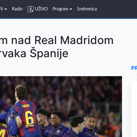
TV
Radio
UŽIVO
Program
Srebrenica
om nad Real Madridom
prvaka Španije
P