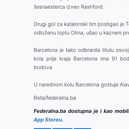
šesnaesterca izveo Rashford.
Drugi gol za katalonski tim postigao je T
odloženu loptu Olma, ušao u kazneni pr
Barcelona je tako odbranila titulu osv
kola prije kraja Barcelona ima 91 b
bodova.
U narednom kolu Barcelona gostuje Alav
Beta/federalna.ba
Federalna.ba dostupna je i kao mobil
App Storeu
.