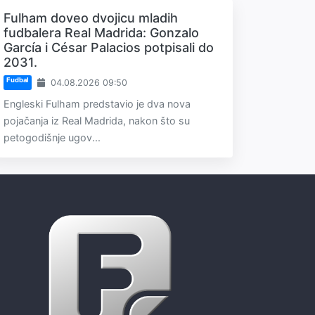
Fulham doveo dvojicu mladih
fudbalera Real Madrida: Gonzalo
García i César Palacios potpisali do
2031.
Fudbal
04.08.2026 09:50
Engleski Fulham predstavio je dva nova
pojačanja iz Real Madrida, nakon što su
petogodišnje ugov...