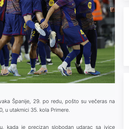
prvaka Španije, 29. po redu, pošto su večeras na
0, u utakmici 35. kola Primere.
u, kada je precizan slobodan udarac sa ivice