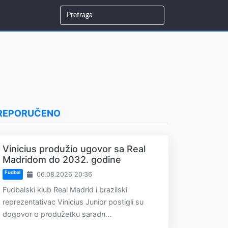
REPORUČENO
Vinicius produžio ugovor sa Real
Madridom do 2032. godine
Fudbal
06.08.2026 20:36
Fudbalski klub Real Madrid i brazilski
reprezentativac Vinicius Junior postigli su
dogovor o produžetku saradn...