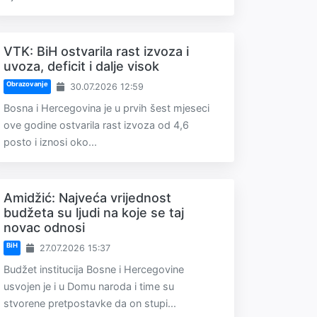
VTK: BiH ostvarila rast izvoza i
uvoza, deficit i dalje visok
Obrazovanje
30.07.2026 12:59
Bosna i Hercegovina je u prvih šest mjeseci
ove godine ostvarila rast izvoza od 4,6
posto i iznosi oko...
Amidžić: Najveća vrijednost
budžeta su ljudi na koje se taj
novac odnosi
BiH
27.07.2026 15:37
Budžet institucija Bosne i Hercegovine
usvojen je i u Domu naroda i time su
stvorene pretpostavke da on stupi...