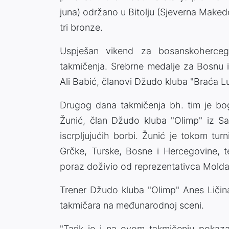
juna) održano u Bitolju (Sjeverna Makedon
tri bronze.
Uspješan vikend za bosanskoherceg
takmičenja. Srebrne medalje za Bosnu i
Ali Babić, članovi Džudo kluba "Braća Lu
Drugog dana takmičenja bh. tim je bogat
Žunić, član Džudo kluba "Olimp" iz Sa
iscrpljujućih borbi. Žunić je tokom turn
Grčke, Turske, Bosne i Hercegovine, t
poraz doživio od reprezentativca Moldavi
Trener Džudo kluba "Olimp" Anes Ličin
takmičara na međunarodnoj sceni.
"Tarik je i na ovom takmičenju pokazao