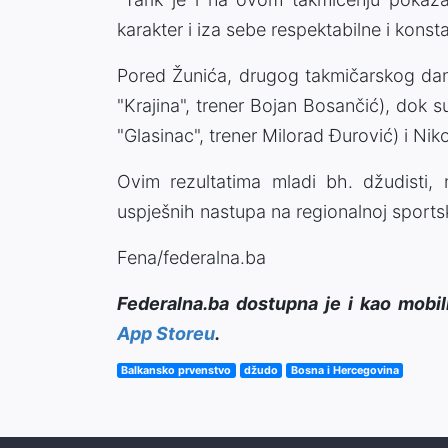
karakter i iza sebe respektabilne i konsta
Pored Žunića, drugog takmičarskog dana
"Krajina", trener Bojan Bosančić), dok s
"Glasinac", trener Milorad Đurović) i Nik
Ovim rezultatima mladi bh. džudisti, nj
uspješnih nastupa na regionalnoj sports
Fena/federalna.ba
Federalna.ba dostupna je i kao mobil
App Storeu
.
Balkansko prvenstvo
džudo
Bosna i Hercegovina