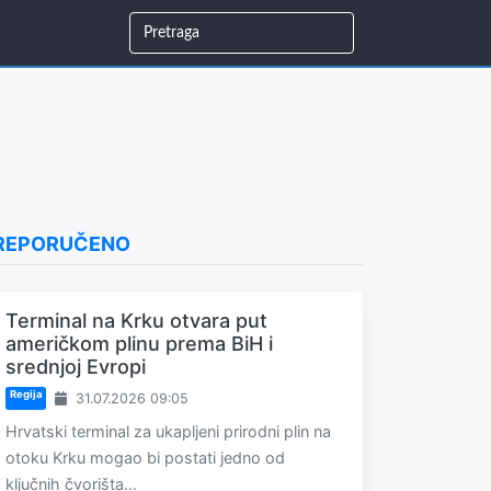
REPORUČENO
Terminal na Krku otvara put
američkom plinu prema BiH i
srednjoj Evropi
Regija
31.07.2026 09:05
Hrvatski terminal za ukapljeni prirodni plin na
otoku Krku mogao bi postati jedno od
ključnih čvorišta...