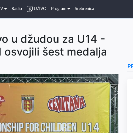
TV
Radio
UŽIVO
Program
Srebrenica
vo u džudou za U14 -
 osvojili šest medalja
P