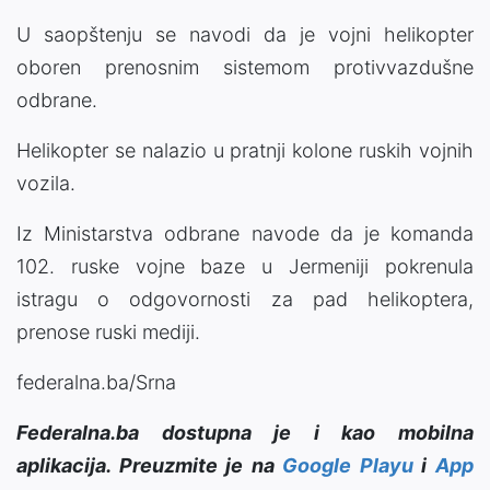
U saopštenju se navodi da je vojni helikopter
oboren prenosnim sistemom protivvazdušne
odbrane.
Helikopter se nalazio u pratnji kolone ruskih vojnih
vozila.
Iz Ministarstva odbrane navode da je komanda
102. ruske vojne baze u Jermeniji pokrenula
istragu o odgovornosti za pad helikoptera,
prenose ruski mediji.
federalna.ba/Srna
Federalna.ba dostupna je i kao mobilna
aplikacija. Preuzmite je na
Google Playu
i
App