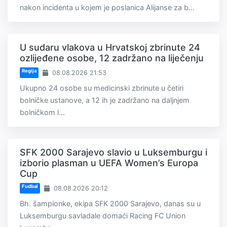
nakon incidenta u kojem je poslanica Alijanse za b...
U sudaru vlakova u Hrvatskoj zbrinute 24
ozlijeđene osobe, 12 zadržano na liječenju
Regija
08.08.2026 21:53
Ukupno 24 osobe su medicinski zbrinute u četiri
bolničke ustanove, a 12 ih je zadržano na daljnjem
bolničkom l...
SFK 2000 Sarajevo slavio u Luksemburgu i
izborio plasman u UEFA Women’s Europa
Cup
Fudbal
08.08.2026 20:12
Bh. šampionke, ekipa SFK 2000 Sarajevo, danas su u
Luksemburgu savladale domaći Racing FC Union