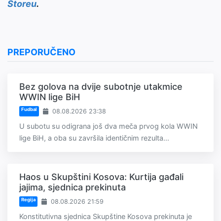
Storeu
.
PREPORUČENO
Bez golova na dvije subotnje utakmice
WWIN lige BiH
Fudbal
08.08.2026 23:38
U subotu su odigrana još dva meča prvog kola WWIN
lige BiH, a oba su završila identičnim rezulta...
Haos u Skupštini Kosova: Kurtija gađali
jajima, sjednica prekinuta
Regija
08.08.2026 21:59
Konstitutivna sjednica Skupštine Kosova prekinuta je