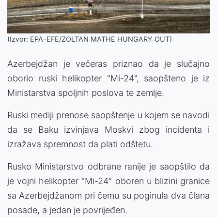
(Izvor: EPA-EFE/ZOLTAN MATHE HUNGARY OUT)
Azerbejdžan je večeras priznao da je slučajno
oborio ruski helikopter "Mi-24", saopšteno je iz
Ministarstva spoljnih poslova te zemlje.
Ruski mediji prenose saopštenje u kojem se navodi
da se Baku izvinjava Moskvi zbog incidenta i
izražava spremnost da plati odštetu.
Rusko Ministarstvo odbrane ranije je saopštilo da
je vojni helikopter "Mi-24" oboren u blizini granice
sa Azerbejdžanom pri čemu su poginula dva člana
posade, a jedan je povrijeđen.