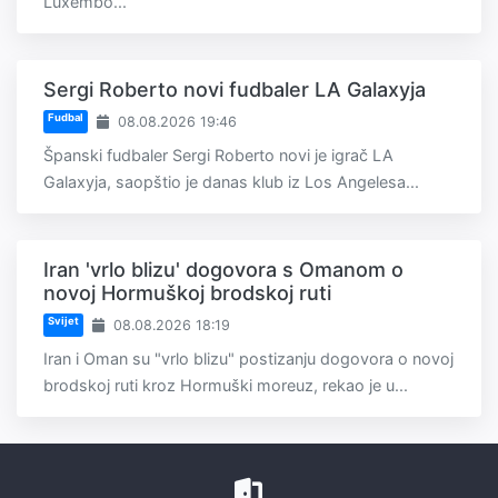
Luxembo...
Sergi Roberto novi fudbaler LA Galaxyja
Fudbal
08.08.2026 19:46
Španski fudbaler Sergi Roberto novi je igrač LA
Galaxyja, saopštio je danas klub iz Los Angelesa...
Iran 'vrlo blizu' dogovora s Omanom o
novoj Hormuškoj brodskoj ruti
Svijet
08.08.2026 18:19
Iran i Oman su "vrlo blizu" postizanju dogovora o novoj
brodskoj ruti kroz Hormuški moreuz, rekao je u...