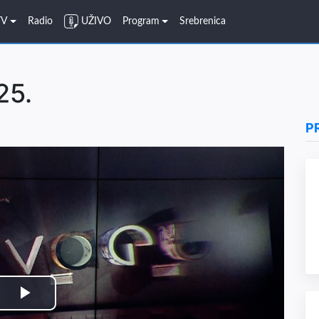
TV
Radio
UŽIVO
Program
Srebrenica
25.
P
Play