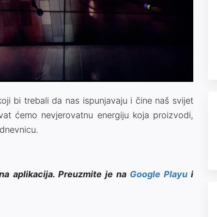
Video
ji bi trebali da nas ispunjavaju i čine naš svijet
krivat ćemo nevjerovatnu energiju koja proizvodi,
odnevnicu.
na aplikacija. Preuzmite je na
Google Playu
i