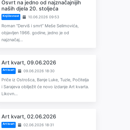
Osvrt na jedno od najznačajnijih
naših djela 20. stoljeća
Književnost
10.06.2026 09:53
Roman “Derviš i smrt” Meše Selimovića,
objavljen 1966. godine, jedno je od
najznačaj...
Art kvart, 09.06.2026
Art kvart
09.06.2026 18:30
Priče iz Ostrošca, Banje Luke, Tuzle, Počitelja
i Sarajeva obilježit će novo izdanje Art kvarta.
Likovn...
Art kvart, 02.06.2026
Art kvart
02.06.2026 18:31