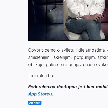
Govorit ćemo o svijetu i djelatnostima ko
smislenijim, iskrenijim, potpunijim. Ot
oblikuje, pokreće i ispunjava našu svak
federalna.ba
Federalna.ba dostupna je i kao mobil
App Storeu
.
Art Kvart