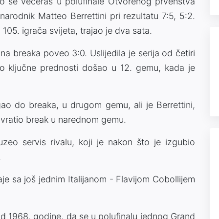
irao se večeras u polufinale Otvorenog prvenstva
rodnik Matteo Berrettini pri rezultatu 7:5, 5:2.
 105. igrača svijeta, trajao je dva sata.
na breaka poveo 3:0. Uslijedila je serija od četiri
do ključne prednosti došao u 12. gemu, kada je
igao do breaka, u drugom gemu, ali je Berrettini,
uzvratio break u narednom gemu.
o servis rivalu, koji je nakon što je izgubio
.
aje sa još jednim Italijanom - Flavijom Cobollijem
e od 1968. godine, da se u polufinalu jednog Grand