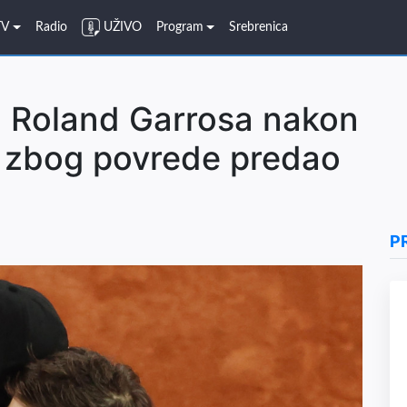
TV
Radio
UŽIVO
Program
Srebrenica
lu Roland Garrosa nakon
ni zbog povrede predao
P