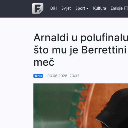
BiH
Svijet
Sport
Kultura
Emisije F
Arnaldi u polufina
što mu je Berretti
meč
03.06.2026. 23:32
Tenis