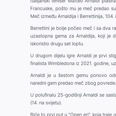
Italijanski teniser Matteo Arnaldi plas
Francuske, pošto mu je meč predao suna
Meč između Arnaldija i Berrettinija, 104. i
Berrettini je bolje počeo meč i sa dva ra
uzastopna gema za Arnaldija, koji je 
iskoristio drugu set loptu.
U drugom dijelu igre Arnaldi je prvi st
finalista Wimbledona iz 2021. godine, 
Arnaldi je u šestom gemu ponovo oduze
naredni gem predao meč zbog povrede
U polufinalu 25-godišnji Arnaldi se sast
(14. na svijetu).
Biće to prvi put u "Open eri", koja traj