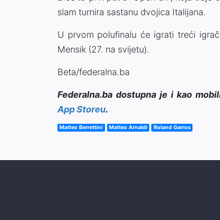
slam turnira sastanu dvojica Italijana.
U prvom polufinalu će igrati treći igr
Mensik (27. na svijetu).
Beta/federalna.ba
Federalna.ba dostupna je i kao mobil
App Storeu
.
Matteo Berrettini
Matteo Arnaldi
Roland Garros