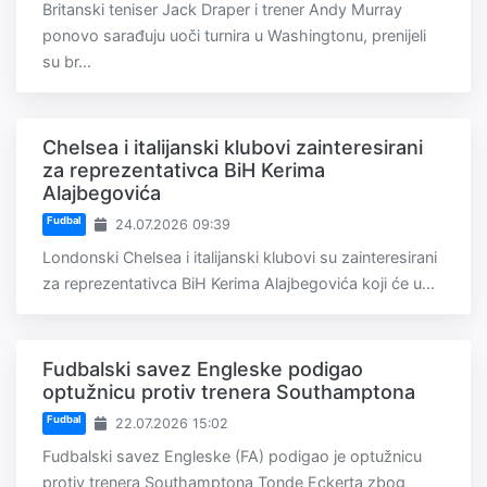
Britanski teniser Jack Draper i trener Andy Murray
ponovo sarađuju uoči turnira u Washingtonu, prenijeli
su br...
Chelsea i italijanski klubovi zainteresirani
za reprezentativca BiH Kerima
Alajbegovića
Fudbal
24.07.2026 09:39
Londonski Chelsea i italijanski klubovi su zainteresirani
za reprezentativca BiH Kerima Alajbegovića koji će u...
Fudbalski savez Engleske podigao
optužnicu protiv trenera Southamptona
Fudbal
22.07.2026 15:02
Fudbalski savez Engleske (FA) podigao je optužnicu
protiv trenera Southamptona Tonde Eckerta zbog