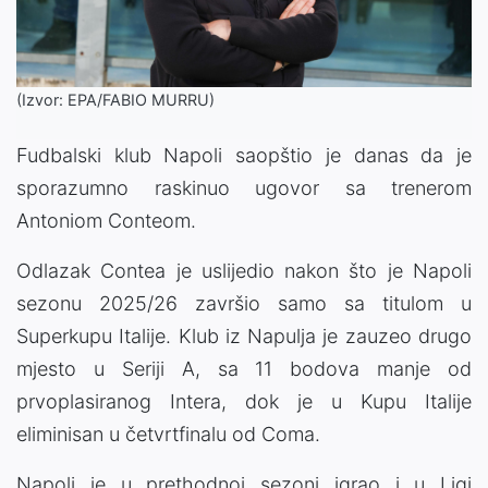
(Izvor: EPA/FABIO MURRU)
Fudbalski klub Napoli saopštio je danas da je
sporazumno raskinuo ugovor sa trenerom
Antoniom Conteom.
Odlazak Contea je uslijedio nakon što je Napoli
sezonu 2025/26 završio samo sa titulom u
Superkupu Italije. Klub iz Napulja je zauzeo drugo
mjesto u Seriji A, sa 11 bodova manje od
prvoplasiranog Intera, dok je u Kupu Italije
eliminisan u četvrtfinalu od Coma.
Napoli je u prethodnoj sezoni igrao i u Ligi