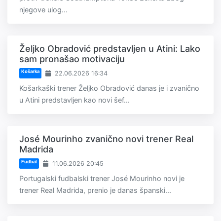
njegove ulog...
Željko Obradović predstavljen u Atini: Lako
sam pronašao motivaciju
Košarka
22.06.2026 16:34
Košarkaški trener Željko Obradović danas je i zvanično
u Atini predstavljen kao novi šef...
José Mourinho zvanično novi trener Real
Madrida
Fudbal
11.06.2026 20:45
Portugalski fudbalski trener José Mourinho novi je
trener Real Madrida, prenio je danas španski...