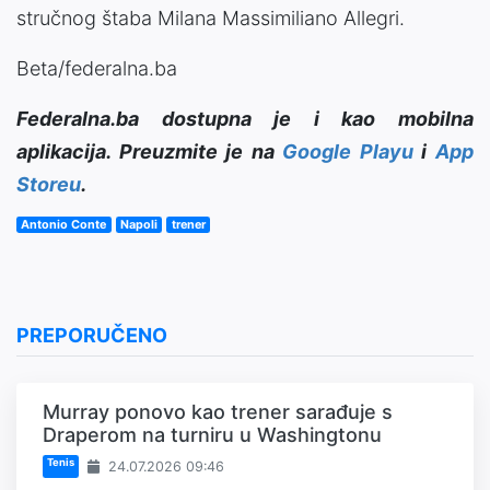
stručnog štaba Milana Massimiliano Allegri.
Beta/federalna.ba
Federalna.ba dostupna je i kao mobilna
aplikacija. Preuzmite je na
Google Playu
i
App
Storeu
.
Antonio Conte
Napoli
trener
PREPORUČENO
Murray ponovo kao trener sarađuje s
Draperom na turniru u Washingtonu
Tenis
24.07.2026 09:46