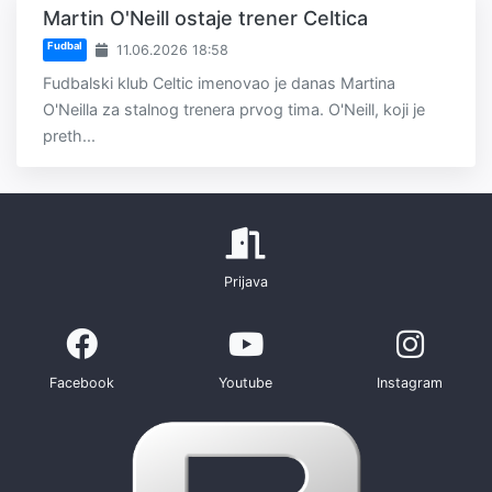
Martin O'Neill ostaje trener Celtica
Fudbal
11.06.2026 18:58
Fudbalski klub Celtic imenovao je danas Martina
O'Neilla za stalnog trenera prvog tima. O'Neill, koji je
preth...
Prijava
Facebook
Youtube
Instagram