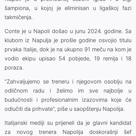
šampiona, u kojoj je eliminisan u ligaškoj fazi
takmičenja.
Conte je u Napoli došao u junu 2024. godine. Sa
klubom iz Napulja je prošle godine osvojio titulu
prvaka Italije, dok je na ukupno 91 meču na kom je
vodio ekipu upisao 54 pobjede, 19 remija i 18
poraza.
"Zahvaljujemo se treneru i njegovom osoblju na
odličnom radu i želimo im sve najbolje u
budućnosti i profesionalnim izazovima koje će
odlučiti da prihvate", piše u saopštenju Napolija.
Italijanski mediji su prijeneli da je glavni kandidat
za novog trenera Napolija doskorašnji šef