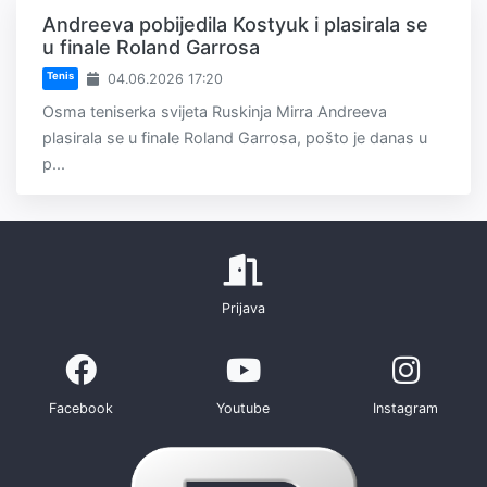
Andreeva pobijedila Kostyuk i plasirala se
u finale Roland Garrosa
Tenis
04.06.2026 17:20
Osma teniserka svijeta Ruskinja Mirra Andreeva
plasirala se u finale Roland Garrosa, pošto je danas u
p...
Prijava
Facebook
Youtube
Instagram