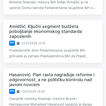
Ministar finansija i trezora BiH Srđan Amidžić je na
sjednici Doma naroda Parlamentarne skupštine BiH o...
Amidžić: Ključni segment budžeta
poboljšanje ekonomskog standarda
zaposlenih
BiH
22.07.2026 12:15
Predstavnički dom Parlamentarne skupštine BiH
prihvatio je zahtjev Predsjedništva BiH da Prijedl...
Hasanović: Plan rasta nagrađuje reforme i
odgovornost, a ne političku kontrolu nad
javnim novcem
BiH
17.07.2026 13:33
Zamjenik ministra finansija i trezora Bosne i
Hercegovine Muhamed Hasanović saopćio je danas