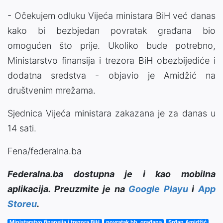
- Očekujem odluku Vijeća ministara BiH već danas
kako bi bezbjedan povratak građana bio
omogućen što prije. Ukoliko bude potrebno,
Ministarstvo finansija i trezora BiH obezbijediće i
dodatna sredstva - objavio je Amidžić na
društvenim mrežama.
Sjednica Vijeća ministara zakazana je za danas u
14 sati.
Fena/federalna.ba
Federalna.ba dostupna je i kao mobilna
aplikacija. Preuzmite je na
Google Playu
i
App
Storeu
.
Ministarstvo finansija i trezora BiH
povratak bh. građana
Srđan Amidžić