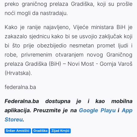
preko graničnog prelaza Gradiška, koji su prošle
noći mogli da nastradaju.
Kako je ranije najavljeno, Vijeće ministara BiH je
zakazalo sjednicu kako bi se usvojio zaključak koji
bi što prije obezbijedio nesmetan promet ljudi i
robe, privremenim otvaranjem novog Graničnog
prelaza Gradiška (BiH) – Novi Most - Gornja Varoš
(Hrvatska).
federalna.ba
Federalna.ba dostupna je i kao mobilna
aplikacija. Preuzmite je na
Google Playu
i
App
Storeu
.
Srđan Amidžić
Gradiška
Zijad Krnjić