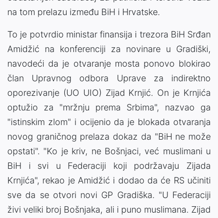
na tom prelazu između BiH i Hrvatske.
To je potvrdio ministar finansija i trezora BiH Srđan
Amidžić na konferenciji za novinare u Gradiški,
navodeći da je otvaranje mosta ponovo blokirao
član Upravnog odbora Uprave za indirektno
oporezivanje (UO UIO) Zijad Krnjić. On je Krnjića
optužio za "mržnju prema Srbima", nazvao ga
"istinskim zlom" i ocijenio da je blokada otvaranja
novog graničnog prelaza dokaz da "BiH ne može
opstati". "Ko je kriv, ne Bošnjaci, već muslimani u
BiH i svi u Federaciji koji podržavaju Zijada
Krnjića", rekao je Amidžić i dodao da će RS učiniti
sve da se otvori novi GP Gradiška. "U Federaciji
živi veliki broj Bošnjaka, ali i puno muslimana. Zijad