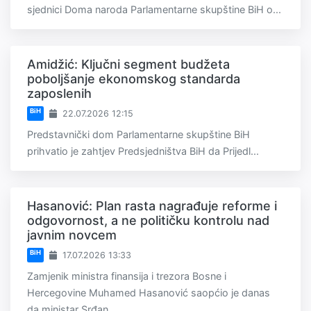
sjednici Doma naroda Parlamentarne skupštine BiH o...
Amidžić: Ključni segment budžeta
poboljšanje ekonomskog standarda
zaposlenih
BiH
22.07.2026 12:15
Predstavnički dom Parlamentarne skupštine BiH
prihvatio je zahtjev Predsjedništva BiH da Prijedl...
Hasanović: Plan rasta nagrađuje reforme i
odgovornost, a ne političku kontrolu nad
javnim novcem
BiH
17.07.2026 13:33
Zamjenik ministra finansija i trezora Bosne i
Hercegovine Muhamed Hasanović saopćio je danas
da ministar Srđan...