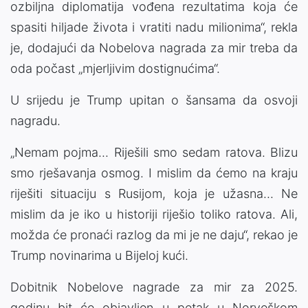
ozbiljna diplomatija vođena rezultatima koja će
spasiti hiljade života i vratiti nadu milionima“, rekla
je, dodajući da Nobelova nagrada za mir treba da
oda počast „mjerljivim dostignućima“.
U srijedu je Trump upitan o šansama da osvoji
nagradu.
„Nemam pojma... Riješili smo sedam ratova. Blizu
smo rješavanja osmog. I mislim da ćemo na kraju
riješiti situaciju s Rusijom, koja je užasna... Ne
mislim da je iko u historiji riješio toliko ratova. Ali,
možda će pronaći razlog da mi je ne daju“, rekao je
Trump novinarima u Bijeloj kući.
Dobitnik Nobelove nagrade za mir za 2025.
godinu bit će objavljen u petak u Norveškom