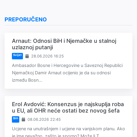
PREPORUČENO
Arnaut: Odnosi BiH i Njemačke u stalnoj
uzlaznoj putanji
Svijet
28.06.2026 16:25
Ambasador Bosne i Hercegovine u Saveznoj Republici
Njemačkoj Damir Arnaut ocijenio je da su odnosi
između Bosn...
Erol Avdović: Konsenzus je najskuplja roba
u EU, ali OHR neće ostati bez novog šefa
BiH
08.06.2026 22:45
Ucjene na unutrašnjem i ucjene na vanjskom planu. Ako
je ime nevažno, zašto je sporno? Može li T...