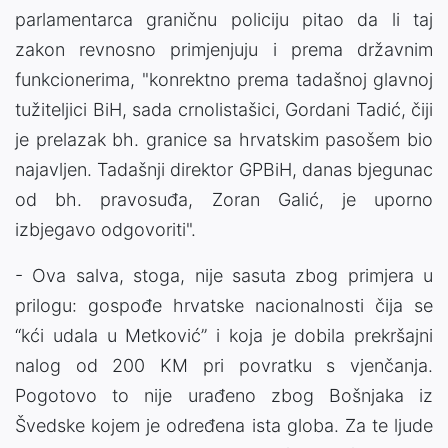
parlamentarca graničnu policiju pitao da li taj
zakon revnosno primjenjuju i prema državnim
funkcionerima, "konrektno prema tadašnoj glavnoj
tužiteljici BiH, sada crnolistašici, Gordani Tadić, čiji
je prelazak bh. granice sa hrvatskim pasošem bio
najavljen. Tadašnji direktor GPBiH, danas bjegunac
od bh. pravosuđa, Zoran Galić, je uporno
izbjegavo odgovoriti".
- Ova salva, stoga, nije sasuta zbog primjera u
prilogu: gospođe hrvatske nacionalnosti čija se
“kći udala u Metković” i koja je dobila prekršajni
nalog od 200 KM pri povratku s vjenčanja.
Pogotovo to nije urađeno zbog Bošnjaka iz
Švedske kojem je određena ista globa. Za te ljude