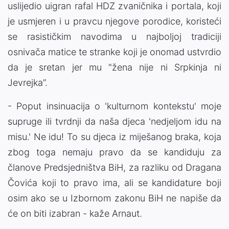
uslijedio uigran rafal HDZ zvaničnika i portala, koji
je usmjeren i u pravcu njegove porodice, koristeći
se rasističkim navodima u najboljoj tradiciji
osnivača matice te stranke koji je onomad ustvrdio
da je sretan jer mu "žena nije ni Srpkinja ni
Jevrejka”.
- Poput insinuacija o 'kulturnom kontekstu' moje
supruge ili tvrdnji da naša djeca 'nedjeljom idu na
misu.' Ne idu! To su djeca iz miješanog braka, koja
zbog toga nemaju pravo da se kandiduju za
članove Predsjedništva BiH, za razliku od Dragana
Čovića koji to pravo ima, ali se kandidature boji
osim ako se u Izbornom zakonu BiH ne napiše da
će on biti izabran - kaže Arnaut.