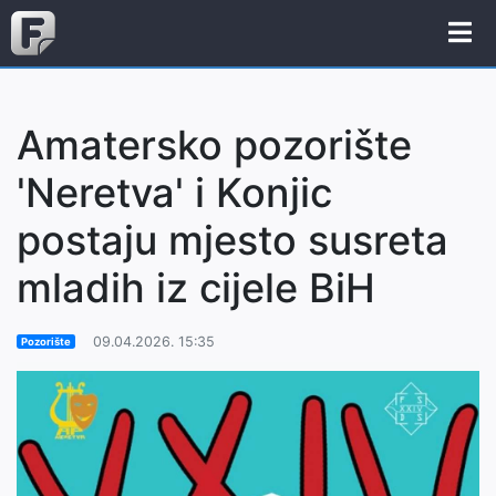
Amatersko pozorište
'Neretva' i Konjic
postaju mjesto susreta
mladih iz cijele BiH
09.04.2026. 15:35
Pozorište