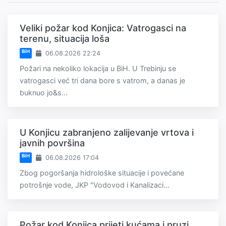
Veliki požar kod Konjica: Vatrogasci na
terenu, situacija loša
BiH
06.08.2026 22:24
Požari na nekoliko lokacija u BiH. U Trebinju se
vatrogasci već tri dana bore s vatrom, a danas je
buknuo jo&s...
U Konjicu zabranjeno zalijevanje vrtova i
javnih površina
BiH
06.08.2026 17:04
Zbog pogoršanja hidrološke situacije i povećane
potrošnje vode, JKP "Vodovod i Kanalizaci...
Požar kod Konjica prijeti kućama i pruzi,