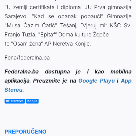
"U zemlji certifikata i diploma“ JU Prva gimnazija
Sarajevo, "Kad se opanak popauči“ Gimnazije
"Musa Ćazim Ćatić" Tešanj, “Vjeruj mi“ KŠC Sv.
Franjo Tuzla, "Epitaf“ Doma kulture Žepče
te "Osam žena“ AP Neretva Konjic.
Fena/federalna.ba
Federalna.ba dostupna je i kao mobilna
aplikacija. Preuzmite je na
Google Playu
i
App
Storeu
.
AP Neretva
Konjic
PREPORUČENO