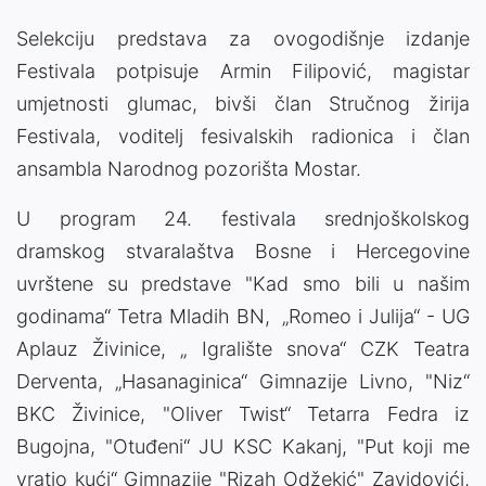
Selekciju predstava za ovogodišnje izdanje
Festivala potpisuje Armin Filipović, magistar
umjetnosti glumac, bivši član Stručnog žirija
Festivala, voditelj fesivalskih radionica i član
ansambla Narodnog pozorišta Mostar.
U program 24. festivala srednjoškolskog
dramskog stvaralaštva Bosne i Hercegovine
uvrštene su predstave "Kad smo bili u našim
godinama“ Tetra Mladih BN, „Romeo i Julija“ - UG
Aplauz Živinice, „ Igralište snova“ CZK Teatra
Derventa, „Hasanaginica“ Gimnazije Livno, "Niz“
BKC Živinice, "Oliver Twist“ Tetarra Fedra iz
Bugojna, "Otuđeni“ JU KSC Kakanj, "Put koji me
vratio kući“ Gimnazije "Rizah Odžekić" Zavidovići,