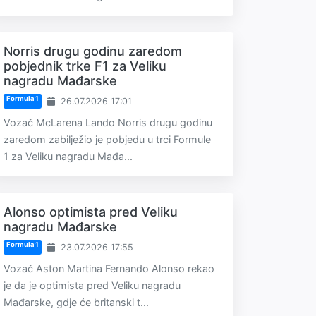
Norris drugu godinu zaredom
pobjednik trke F1 za Veliku
nagradu Mađarske
Formula 1
26.07.2026 17:01
Vozač McLarena Lando Norris drugu godinu
zaredom zabilježio je pobjedu u trci Formule
1 za Veliku nagradu Mađa...
Alonso optimista pred Veliku
nagradu Mađarske
Formula 1
23.07.2026 17:55
Vozač Aston Martina Fernando Alonso rekao
je da je optimista pred Veliku nagradu
Mađarske, gdje će britanski t...