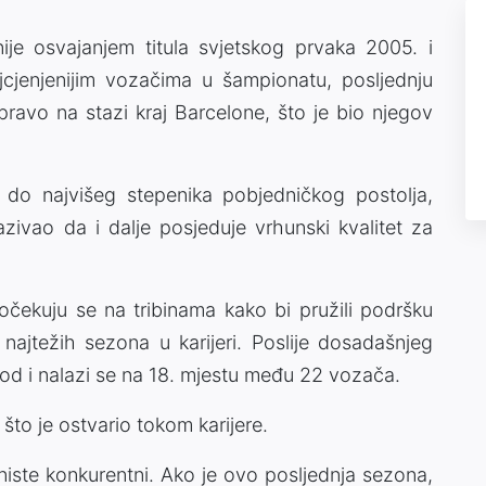
je osvajanjem titula svjetskog prvaka 2005. i
jcjenjenijim vozačima u šampionatu, posljednju
pravo na stazi kraj Barcelone, što je bio njegov
do najvišeg stepenika pobjedničkog postolja,
ivao da i dalje posjeduje vrhunski kvalitet za
 očekuju se na tribinama kako bi pružili podršku
 najtežih sezona u karijeri. Poslije dosadašnjeg
bod i nalazi se na 18. mjestu među 22 vozača.
što je ostvario tokom karijere.
niste konkurentni. Ako je ovo posljednja sezona,