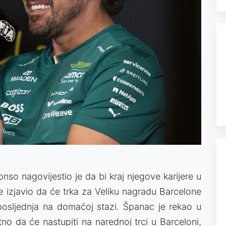
nso nagovijestio je da bi kraj njegove karijere u
e izjavio da će trka za Veliku nagradu Barcelone
posljednja na domaćoj stazi. Španac je rekao u
no da će nastupiti na narednoj trci u Barceloni,