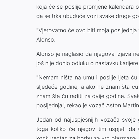
koja će se poslije promjene kalendara o
da se trka ubuduće vozi svake druge god
"Vjerovatno će ovo biti moja posljednja t
Alonso.
Alonso je naglasio da njegova izjava ne
još nije donio odluku o nastavku karijere
"Nemam ništa na umu i poslije ljeta ću o
sljedeće godine, a ako ne znam šta ću
znam šta ću raditi za dvije godine. Sv
posljednja", rekao je vozač Aston Martin
Jedan od najuspješnijih vozača svoje g
toga koliko će njegov tim uspjeti da u
konkurentan za borbu za vrh plasmana.