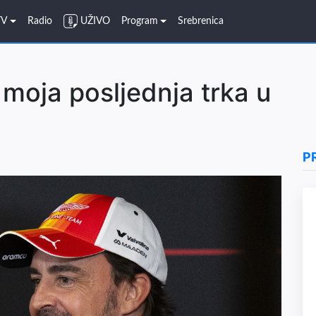
TV
Radio
UŽIVO
Program
Srebrenica
 moja posljednja trka u
P