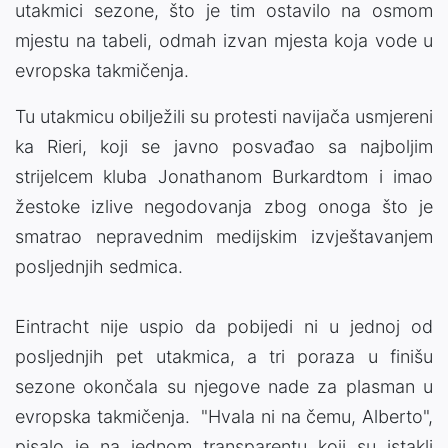
utakmici sezone, što je tim ostavilo na osmom
mjestu na tabeli, odmah izvan mjesta koja vode u
evropska takmičenja.
Tu utakmicu obilježili su protesti navijača usmjereni
ka Rieri, koji se javno posvađao sa najboljim
strijelcem kluba Jonathanom Burkardtom i imao
žestoke izlive negodovanja zbog onoga što je
smatrao nepravednim medijskim izvještavanjem
posljednjih sedmica.
Eintracht nije uspio da pobijedi ni u jednoj od
posljednjih pet utakmica, a tri poraza u finišu
sezone okončala su njegove nade za plasman u
evropska takmičenja. "Hvala ni na čemu, Alberto",
pisalo je na jednom transparentu koji su istakli