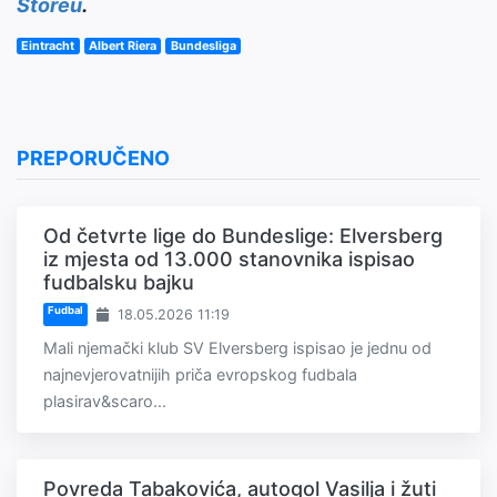
Storeu
.
Eintracht
Albert Riera
Bundesliga
PREPORUČENO
Od četvrte lige do Bundeslige: Elversberg
iz mjesta od 13.000 stanovnika ispisao
fudbalsku bajku
Fudbal
18.05.2026 11:19
Mali njemački klub SV Elversberg ispisao je jednu od
najnevjerovatnijih priča evropskog fudbala
plasirav&scaro...
Povreda Tabakovića, autogol Vasilja i žuti