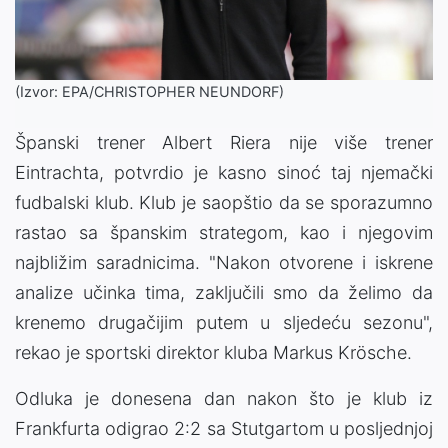
(Izvor: EPA/CHRISTOPHER NEUNDORF)
Španski trener Albert Riera nije više trener
Eintrachta, potvrdio je kasno sinoć taj njemački
fudbalski klub. Klub je saopštio da se sporazumno
rastao sa španskim strategom, kao i njegovim
najbližim saradnicima. "Nakon otvorene i iskrene
analize učinka tima, zaključili smo da želimo da
krenemo drugačijim putem u sljedeću sezonu",
rekao je sportski direktor kluba Markus Krösche.
Odluka je donesena dan nakon što je klub iz
Frankfurta odigrao 2:2 sa Stutgartom u posljednjoj