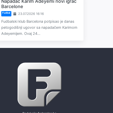
Napadač Karim Adeyemi novi igrač
Barcelone
Fudbal
23.07.2026 16:16
Fudbalski klub Barcelona potpisao je danas
petogodišnji ugovor sa napadačem Karimom
Adeyemijem. Ovaj 24...