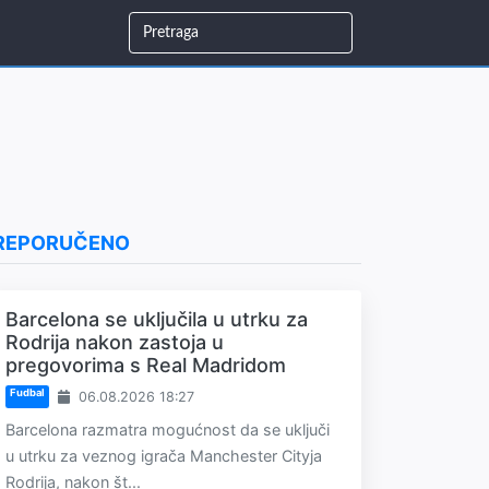
REPORUČENO
Barcelona se uključila u utrku za
Rodrija nakon zastoja u
pregovorima s Real Madridom
Fudbal
06.08.2026 18:27
Barcelona razmatra mogućnost da se uključi
u utrku za veznog igrača Manchester Cityja
Rodrija, nakon št...