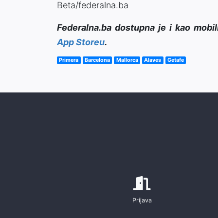
Beta/federalna.ba
Federalna.ba dostupna je i kao mobil
App Storeu
.
Primera
Barcelona
Mallorca
Alaves
Getafe
Prijava