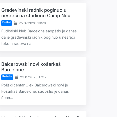
Građevinski radnik poginuo u
nesreći na stadionu Camp Nou
Fudbal
25.07.2026 19:28
Fudbalski klub Barcelona saopštio je danas
da je građevinski radnik poginuo u nesreći
tokom radova na r...
Balcerowski novi košarkaš
Barcelone
Košarka
23.07.2026 17:12
Poljski centar Olek Balcerowski novi je
košarkaš Barcelone, saopštio je danas
špan...