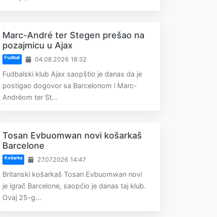
Marc-André ter Stegen prešao na
pozajmicu u Ajax
Fudbal
04.08.2026 18:32
Fudbalski klub Ajax saopštio je danas da je
postigao dogovor sa Barcelonom i Marc-
Andréom ter St...
Tosan Evbuomwan novi košarkaš
Barcelone
Košarka
27.07.2026 14:47
Britanski košarkaš Tosan Evbuomwan novi
je igrač Barcelone, saopćio je danas taj klub.
Ovaj 25-g...