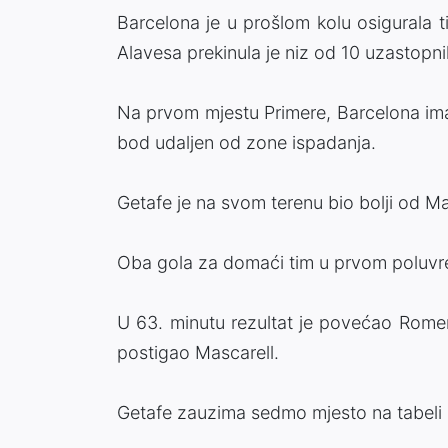
Barcelona je u prošlom kolu osigurala 
Alavesa prekinula je niz od 10 uzastopni
Na prvom mjestu Primere, Barcelona ima
bod udaljen od zone ispadanja.
Getafe je na svom terenu bio bolji od Ma
Oba gola za domaći tim u prvom poluvrem
U 63. minutu rezultat je povećao Romer
postigao Mascarell.
Getafe zauzima sedmo mjesto na tabeli P