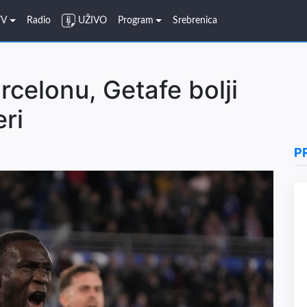
TV
Radio
UŽIVO
Program
Srebrenica
celonu, Getafe bolji
ri
P