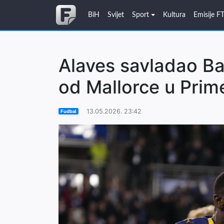
BiH
Svijet
Sport
Kultura
Emisije F
Alaves savladao Bar
od Mallorce u Prime
13.05.2026. 23:42
Fudbal