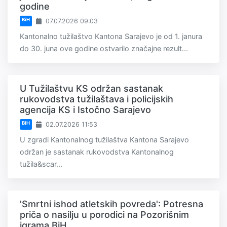
godine
BiH
07.07.2026 09:03
Kantonalno tužilaštvo Kantona Sarajevo je od 1. janura
do 30. juna ove godine ostvarilo značajne rezult...
U Tužilaštvu KS održan sastanak
rukovodstva tužilaštava i policijskih
agencija KS i Istočno Sarajevo
BiH
02.07.2026 11:53
U zgradi Kantonalnog tužilaštva Kantona Sarajevo
održan je sastanak rukovodstva Kantonalnog
tužila&scar...
'Smrtni ishod atletskih povreda': Potresna
priča o nasilju u porodici na Pozorišnim
igrama BiH