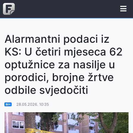
Alarmantni podaci iz
KS: U četiri mjeseca 62
optužnice za nasilje u
porodici, brojne žrtve
odbile svjedočiti
28.05.2026. 10:35
BiH