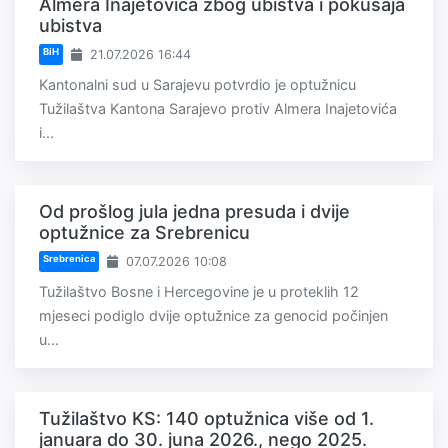
Almera Inajetovića zbog ubistva i pokušaja
ubistva
BiH
21.07.2026 16:44
Kantonalni sud u Sarajevu potvrdio je optužnicu
Tužilaštva Kantona Sarajevo protiv Almera Inajetovića
i...
Od prošlog jula jedna presuda i dvije
optužnice za Srebrenicu
Srebrenica
07.07.2026 10:08
Tužilaštvo Bosne i Hercegovine je u proteklih 12
mjeseci podiglo dvije optužnice za genocid počinjen
u...
Tužilaštvo KS: 140 optužnica više od 1.
januara do 30. juna 2026., nego 2025.