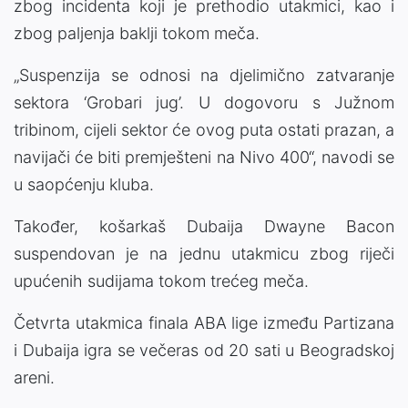
zbog incidenta koji je prethodio utakmici, kao i
zbog paljenja baklji tokom meča.
„Suspenzija se odnosi na djelimično zatvaranje
sektora ‘Grobari jug’. U dogovoru s Južnom
tribinom, cijeli sektor će ovog puta ostati prazan, a
navijači će biti premješteni na Nivo 400“, navodi se
u saopćenju kluba.
Također, košarkaš Dubaija Dwayne Bacon
suspendovan je na jednu utakmicu zbog riječi
upućenih sudijama tokom trećeg meča.
Četvrta utakmica finala ABA lige između Partizana
i Dubaija igra se večeras od 20 sati u Beogradskoj
areni.