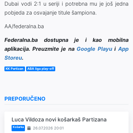
Dubai vodi 2:1 u seriji i potrebna mu je još jedna
pobjeda za osvajanje titule šampiona.
AA/federalna.ba
Federalna.ba dostupna je i kao mobilna
aplikacija. Preuzmite je na
Google Playu
i
App
Storeu
.
KK Partizan
ABA liga play-off
PREPORUČENO
Luca Vildoza novi košarkaš Partizana
Košarka
26.07.2026 20:01